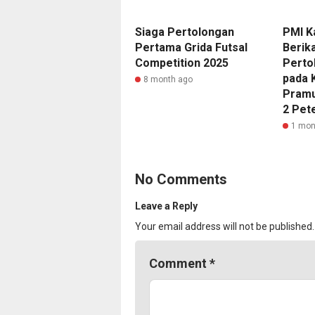
Siaga Pertolongan
PMI K
Pertama Grida Futsal
Berik
Competition 2025
Perto
pada 
8 month ago
Pram
2 Pet
1 mon
No Comments
Leave a Reply
Your email address will not be published.
Comment
*