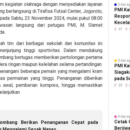
am kegiatan olahraga dengan menyediakan layanan
3 day a
PMI Ka
g berlangsung di Tirafisa Futsal Center, Jogoroto,
Respon
 pada Sabtu, 23 November 2024, mulai pukul 08.00
Kecela
wasan langsung dari petugas PMI, M. Slamet
Sudars
27
da.
lah tim dari berbagai sekolah dan komunitas ini
enjunjung tinggi sportivitas. Dalam mendukung
ombang bertugas memberikan pertolongan pertama
3 day a
ra ringan maupun kelelahan selama pertandingan.
PMI Ka
menangani beberapa pemain yang mengalami kram
Siagak
itas permainan yang tinggi. Penanganan diberikan
pada S
PASKI
n awal, pemberian kompres, hingga memastikan
23
elanjutkan
4 day a
Cetak 
ombang Berikan Penanganan Cepat pada
Berjiw
g Mengalami Sesak Napas