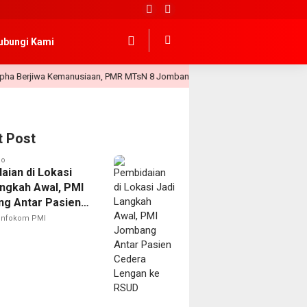
ubungi Kami
wa Kemanusiaan, PMR MTsN 8 Jombang Gelar Latihan Perdana
5 day a
t Post
go
aian di Lokasi
angkah Awal, PMI
g Antar Pasien
 Lengan ke RSUD
Infokom PMI