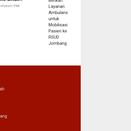
sasi Pasien ke
Infokom PMI
Jombang
rah
ang