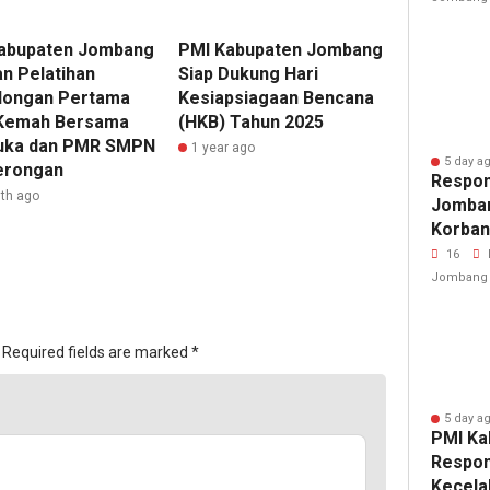
abupaten Jombang
PMI Kabupaten Jombang
an Pelatihan
Siap Dukung Hari
longan Pertama
Kesiapsiagaan Bencana
Kemah Bersama
(HKB) Tahun 2025
uka dan PMR SMPN
1 year ago
5 day a
erongan
Respon
th ago
Jomban
Korban
Jalan 
16
Jombang
Required fields are marked
*
5 day a
PMI Ka
Respon
Kecelak