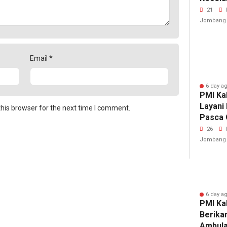
Jalan 
21
Jombang
Email
*
6 day a
PMI Ka
Layani 
his browser for the next time I comment.
Pasca 
Tibia 
26
Jombang
6 day a
PMI Ka
Berika
Ambula