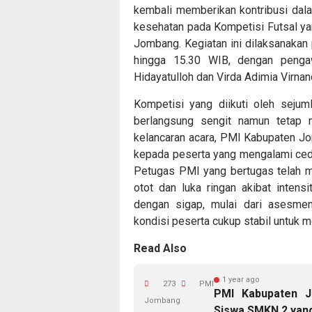
kembali memberikan kontribusi dal
kesehatan pada Kompetisi Futsal yan
Jombang. Kegiatan ini dilaksanakan
hingga 15.30 WIB, dengan penga
Hidayatulloh dan Virda Adimia Virnan
Kompetisi yang diikuti oleh sejum
berlangsung sengit namun tetap m
kelancaran acara, PMI Kabupaten J
kepada peserta yang mengalami cede
Petugas PMI yang bertugas telah 
otot dan luka ringan akibat intens
dengan sigap, mulai dari asesme
kondisi peserta cukup stabil untuk m
Read Also
1 year ago
273
PMI
PMI Kabupaten J
Jombang
Siswa SMKN 2 yan