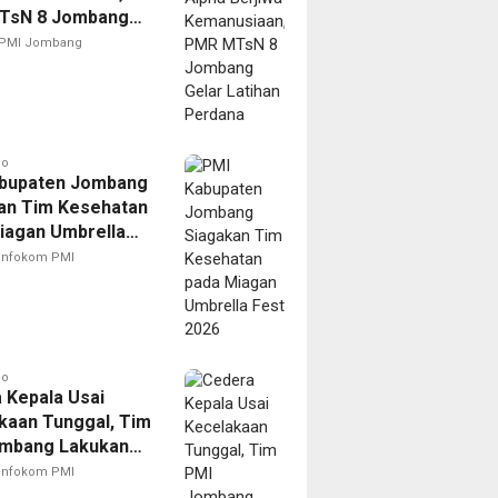
TsN 8 Jombang
Latihan Perdana
PMI Jombang
go
bupaten Jombang
an Tim Kesehatan
iagan Umbrella
026
Infokom PMI
go
 Kepala Usai
kaan Tunggal, Tim
mbang Lakukan
anan Cepat dan
Infokom PMI
Korban ke RSUD