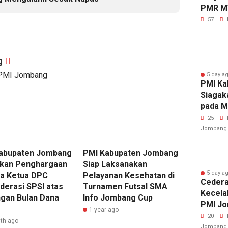
PMR M
Gelar 
57
g
 PMI Jombang
5 day a
PMI Ka
Siagak
pada M
Fest 2
25
Jombang
abupaten Jombang
PMI Kabupaten Jombang
kan Penghargaan
Siap Laksanakan
5 day a
a Ketua DPC
Pelayanan Kesehatan di
Cedera
derasi SPSI atas
Turnamen Futsal SMA
Kecela
gan Bulan Dana
Info Jombang Cup
PMI Jo
1 year ago
Penang
20
th ago
Rujuk 
Jombang