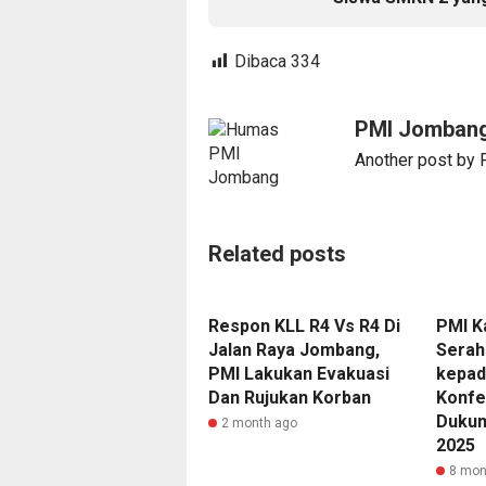
Dibaca
334
PMI Jomban
Another post by
Related posts
Respon KLL R4 Vs R4 Di
PMI K
Jalan Raya Jombang,
Serah
PMI Lakukan Evakuasi
kepad
Dan Rujukan Korban
Konfe
Dukun
2 month ago
2025
8 mon