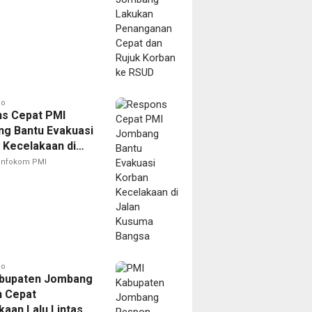
go
s Cepat PMI
g Bantu Evakuasi
 Kecelakaan di
Kusuma Bangsa
Infokom PMI
go
bupaten Jombang
 Cepat
aan Lalu Lintas di