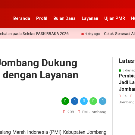
Beranda
Profil
Bulan Dana
Layanan
Ujian PMR
H
da Seleksi PASKIBRAKA 2026
Cetak Generasi Alpha Berji
4 day ago
 Jombang Dukung
Lates
3 day a
l dengan Layanan
Pembid
Jadi L
Jomban
Cedera
14
Jombang
298
PMI Jombang
lang Merah Indonesia (PMI) Kabupaten Jombang