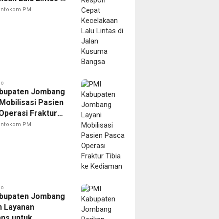
Kusuma Bangsa
Infokom PMI
go
bupaten Jombang
Mobilisasi Pasien
Operasi Fraktur
ke Kediaman
Infokom PMI
go
bupaten Jombang
n Layanan
ns untuk