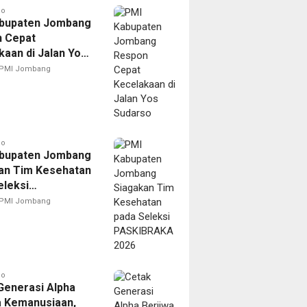
go
bupaten Jombang
 Cepat
kaan di Jalan Yos
o
PMI Jombang
go
bupaten Jombang
an Tim Kesehatan
eleksi
BRAKA 2026
PMI Jombang
go
Generasi Alpha
a Kemanusiaan,