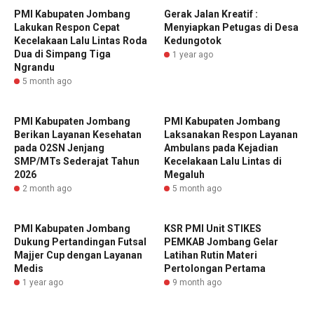
PMI Kabupaten Jombang
Gerak Jalan Kreatif :
Lakukan Respon Cepat
Menyiapkan Petugas di Desa
Kecelakaan Lalu Lintas Roda
Kedungotok
Dua di Simpang Tiga
1 year ago
Ngrandu
5 month ago
PMI Kabupaten Jombang
PMI Kabupaten Jombang
Berikan Layanan Kesehatan
Laksanakan Respon Layanan
pada O2SN Jenjang
Ambulans pada Kejadian
SMP/MTs Sederajat Tahun
Kecelakaan Lalu Lintas di
2026
Megaluh
2 month ago
5 month ago
PMI Kabupaten Jombang
KSR PMI Unit STIKES
Dukung Pertandingan Futsal
PEMKAB Jombang Gelar
Majjer Cup dengan Layanan
Latihan Rutin Materi
Medis
Pertolongan Pertama
1 year ago
9 month ago