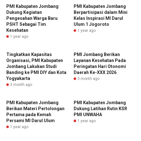
PMI Kabupaten Jombang
PMI Kabupaten Jombang
Dukung Kegiatan
Berpartisipasi dalam Mini
Pengesahan Warga Baru
Kelas Inspirasi MI Darul
PSHT Sebagai Tim
Ulum 1 Jogoroto
Kesehatan
1 year ago
1 year ago
Tingkatkan Kapasitas
PMI Jombang Berikan
Organisasi, PMI Kabupaten
Layanan Kesehatan Pada
Jombang Lakukan Studi
Peringatan Hari Otonomi
Banding ke PMI DIY dan Kota
Daerah Ke-XXX 2026
Yogyakarta
3 month ago
3 month ago
PMI Kabupaten Jombang
PMI Kabupaten Jombang
Berikan Materi Pertolongan
Dukung Latihan Rutin KSR
Pertama pada Kemah
PMI UNWAHA
Persami MI Darul Ulum
1 year ago
1 year ago