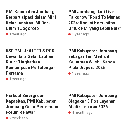
PMI Kabupaten Jombang
PMI Jombang Ikuti Live
Berpartisipasi dalam Mini
Talkshow “Road To Munas
Kelas Inspirasi MI Darul
2024: Koalisi Komunitas
Ulum 1 Jogoroto
Untuk PMI yang Lebih Baik”
1 year ago
1 year ago
KSR PMI Unit ITEBIS PGRI
PMI Kabupaten Jombang
Dewantara Gelar Latihan
sebagai Tim Medis di
Rutin: Tingkatkan
Kejuaraan Wushu Sanda
Kemampuan Pertolongan
Piala Dispora 2025
Pertama
1 year ago
1 year ago
Perkuat Sinergi dan
PMI Kabupaten Jombang
Kapasitas, PMI Kabupaten
Siagakan 3 Pos Layanan
Jombang Gelar Pertemuan
Mudik Lebaran 2026
Forum Relawan
4 month ago
2 week ago