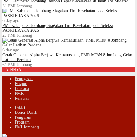
PMI Kabupaten Jombang Respon Cepat Kecelakaan di Jalan Yos Sudarso
31
PMI Jombang
6 day ago
PMI Kabupaten Jombang Siagakan Tim Kesehatan pada Seleksi
PASKIBRAKA 2026
27
PMI Jombang
6 day ago
Cetak Generasi Alpha Berjiwa Kemanusiaan, PMR MTsN 8 Jombang Gelar
Latihan Perdana
61
PMI Jombang
LAINNYA
Penugasan
Respon
Bencana
PMR
Relawan
Diklat
Donor Darah
Pengurus
Program
PMI Jombang