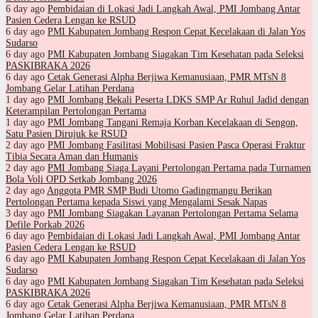
6 day ago
Pembidaian di Lokasi Jadi Langkah Awal, PMI Jombang Antar
Pasien Cedera Lengan ke RSUD
6 day ago
PMI Kabupaten Jombang Respon Cepat Kecelakaan di Jalan Yos
Sudarso
6 day ago
PMI Kabupaten Jombang Siagakan Tim Kesehatan pada Seleksi
PASKIBRAKA 2026
6 day ago
Cetak Generasi Alpha Berjiwa Kemanusiaan, PMR MTsN 8
Jombang Gelar Latihan Perdana
1 day ago
PMI Jombang Bekali Peserta LDKS SMP Ar Ruhul Jadid dengan
Keterampilan Pertolongan Pertama
1 day ago
PMI Jombang Tangani Remaja Korban Kecelakaan di Sengon,
Satu Pasien Dirujuk ke RSUD
2 day ago
PMI Jombang Fasilitasi Mobilisasi Pasien Pasca Operasi Fraktur
Tibia Secara Aman dan Humanis
2 day ago
PMI Jombang Siaga Layani Pertolongan Pertama pada Turnamen
Bola Voli OPD Setkab Jombang 2026
2 day ago
Anggota PMR SMP Budi Utomo Gadingmangu Berikan
Pertolongan Pertama kepada Siswi yang Mengalami Sesak Napas
3 day ago
PMI Jombang Siagakan Layanan Pertolongan Pertama Selama
Defile Porkab 2026
6 day ago
Pembidaian di Lokasi Jadi Langkah Awal, PMI Jombang Antar
Pasien Cedera Lengan ke RSUD
6 day ago
PMI Kabupaten Jombang Respon Cepat Kecelakaan di Jalan Yos
Sudarso
6 day ago
PMI Kabupaten Jombang Siagakan Tim Kesehatan pada Seleksi
PASKIBRAKA 2026
6 day ago
Cetak Generasi Alpha Berjiwa Kemanusiaan, PMR MTsN 8
Jombang Gelar Latihan Perdana