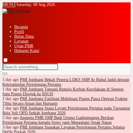
MENU
Saturday, 08 Aug 2026
Beranda
Profil
Bulan Dana
Layanan
Ujian PMR
Hubungi Kami
1 day ago
PMI Jombang Bekali Peserta LDKS SMP Ar Ruhul Jadid dengan
Keterampilan Pertolongan Pertama
1 day ago
PMI Jombang Tangani Remaja Korban Kecelakaan di Sengon,
Satu Pasien Dirujuk ke RSUD
2 day ago
PMI Jombang Fasilitasi Mobilisasi Pasien Pasca Operasi Fraktur
Tibia Secara Aman dan Humanis
2 day ago
PMI Jombang Siaga Layani Pertolongan Pertama pada Turnamen
Bola Voli OPD Setkab Jombang 2026
2 day ago
Anggota PMR SMP Budi Utomo Gadingmangu Berikan
Pertolongan Pertama kepada Siswi yang Mengalami Sesak Napas
3 day ago
PMI Jombang Siagakan Layanan Pertolongan Pertama Selama
Defile Porkab 2026