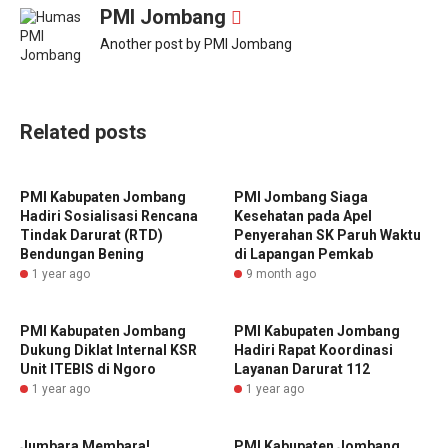
PMI Jombang
Another post by PMI Jombang
Related posts
PMI Kabupaten Jombang
PMI Jombang Siaga
Hadiri Sosialisasi Rencana
Kesehatan pada Apel
Tindak Darurat (RTD)
Penyerahan SK Paruh Waktu
Bendungan Bening
di Lapangan Pemkab
1 year ago
9 month ago
PMI Kabupaten Jombang
PMI Kabupaten Jombang
Dukung Diklat Internal KSR
Hadiri Rapat Koordinasi
Unit ITEBIS di Ngoro
Layanan Darurat 112
1 year ago
1 year ago
Jumbara Membara!
PMI Kabupaten Jombang