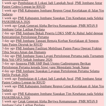
1 week ago
Pembidaian di Lokasi Jadi Langkah Awal, PMI Jombang Antar
Pasien Cedera Lengan ke RSUD
1 week ago
PMI Kabupaten Jombang Respon Cepat Kecelakaan di Jalan Yos
Sudarso
1 week ago
PMI Kabupaten Jombang Siagakan Tim Kesehatan pada Seleksi
PASKIBRAKA 2026
1 week ago
Cetak Generasi Alpha Berjiwa Kemanusiaan, PMR MTsN 8
Jombang Gelar Latihan Perdana
2 day ago
PMI Jombang Bekali Peserta LDKS SMP Ar Ruhul Jadid dengan
Keterampilan Pertolongan Pertama
3 day ago
PMI Jombang Tangani Remaja Korban Kecelakaan di Sengon,
Satu Pasien Dirujuk ke RSUD
3 day ago
PMI Jombang Fasilitasi Mobilisasi Pasien Pasca Operasi Fraktur
Tibia Secara Aman dan Humanis
3 day ago
PMI Jombang Siaga Layani Pertolongan Pertama pada Turnamen
Bola Voli OPD Setkab Jombang 2026
3 day ago
Anggota PMR SMP Budi Utomo Gadingmangu Berikan
Pertolongan Pertama kepada Siswi yang Mengalami Sesak Napas
4 day ago
PMI Jombang Siagakan Layanan Pertolongan Pertama Selama
Defile Porkab 2026
1 week ago
Pembidaian di Lokasi Jadi Langkah Awal, PMI Jombang Antar
Pasien Cedera Lengan ke RSUD
1 week ago
PMI Kabupaten Jombang Respon Cepat Kecelakaan di Jalan Yos
Sudarso
1 week ago
PMI Kabupaten Jombang Siagakan Tim Kesehatan pada Seleksi
PASKIBRAKA 2026
1 week ago
Cetak Generasi Alpha Berjiwa Kemanusiaan, PMR MTsN 8
Jombang Gelar Latihan Perdana