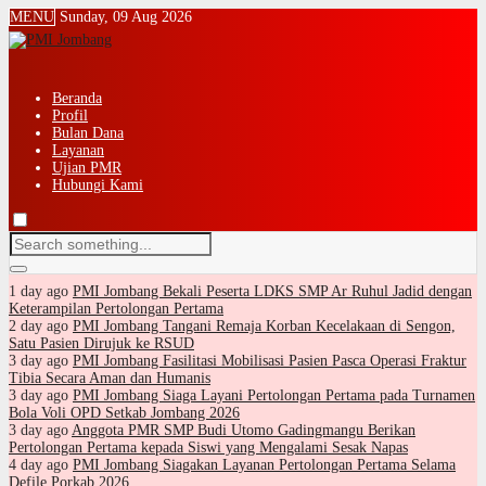
MENU
Sunday, 09 Aug 2026
Beranda
Profil
Bulan Dana
Layanan
Ujian PMR
Hubungi Kami
1 day ago
PMI Jombang Bekali Peserta LDKS SMP Ar Ruhul Jadid dengan
Keterampilan Pertolongan Pertama
2 day ago
PMI Jombang Tangani Remaja Korban Kecelakaan di Sengon,
Satu Pasien Dirujuk ke RSUD
3 day ago
PMI Jombang Fasilitasi Mobilisasi Pasien Pasca Operasi Fraktur
Tibia Secara Aman dan Humanis
3 day ago
PMI Jombang Siaga Layani Pertolongan Pertama pada Turnamen
Bola Voli OPD Setkab Jombang 2026
3 day ago
Anggota PMR SMP Budi Utomo Gadingmangu Berikan
Pertolongan Pertama kepada Siswi yang Mengalami Sesak Napas
4 day ago
PMI Jombang Siagakan Layanan Pertolongan Pertama Selama
Defile Porkab 2026