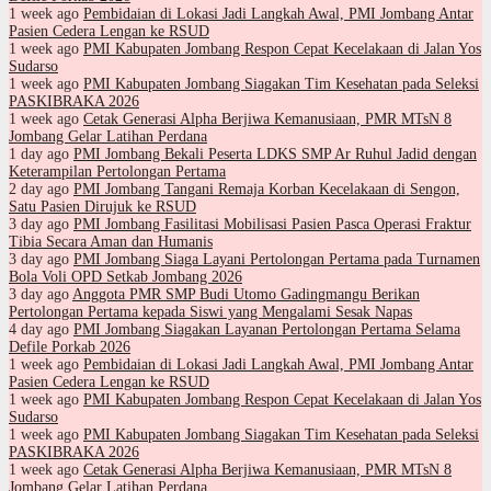
1 week ago
Pembidaian di Lokasi Jadi Langkah Awal, PMI Jombang Antar
Pasien Cedera Lengan ke RSUD
1 week ago
PMI Kabupaten Jombang Respon Cepat Kecelakaan di Jalan Yos
Sudarso
1 week ago
PMI Kabupaten Jombang Siagakan Tim Kesehatan pada Seleksi
PASKIBRAKA 2026
1 week ago
Cetak Generasi Alpha Berjiwa Kemanusiaan, PMR MTsN 8
Jombang Gelar Latihan Perdana
1 day ago
PMI Jombang Bekali Peserta LDKS SMP Ar Ruhul Jadid dengan
Keterampilan Pertolongan Pertama
2 day ago
PMI Jombang Tangani Remaja Korban Kecelakaan di Sengon,
Satu Pasien Dirujuk ke RSUD
3 day ago
PMI Jombang Fasilitasi Mobilisasi Pasien Pasca Operasi Fraktur
Tibia Secara Aman dan Humanis
3 day ago
PMI Jombang Siaga Layani Pertolongan Pertama pada Turnamen
Bola Voli OPD Setkab Jombang 2026
3 day ago
Anggota PMR SMP Budi Utomo Gadingmangu Berikan
Pertolongan Pertama kepada Siswi yang Mengalami Sesak Napas
4 day ago
PMI Jombang Siagakan Layanan Pertolongan Pertama Selama
Defile Porkab 2026
1 week ago
Pembidaian di Lokasi Jadi Langkah Awal, PMI Jombang Antar
Pasien Cedera Lengan ke RSUD
1 week ago
PMI Kabupaten Jombang Respon Cepat Kecelakaan di Jalan Yos
Sudarso
1 week ago
PMI Kabupaten Jombang Siagakan Tim Kesehatan pada Seleksi
PASKIBRAKA 2026
1 week ago
Cetak Generasi Alpha Berjiwa Kemanusiaan, PMR MTsN 8
Jombang Gelar Latihan Perdana