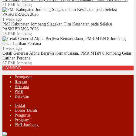
31
PMI Jombang
1 week ago
PMI Kabupaten Jombang Siagakan Tim Kesehatan pada Seleksi
PASKIBRAKA 2026
28
PMI Jombang
1 week ago
Cetak Generasi Alpha Berjiwa Kemanusiaan, PMR MTsN 8 Jombang Gelar
Latihan Perdana
67
PMI Jombang
LAINNYA
Penugasan
Respon
Bencana
PMR
Relawan
Diklat
Donor Darah
Pengurus
Program
PMI Jombang