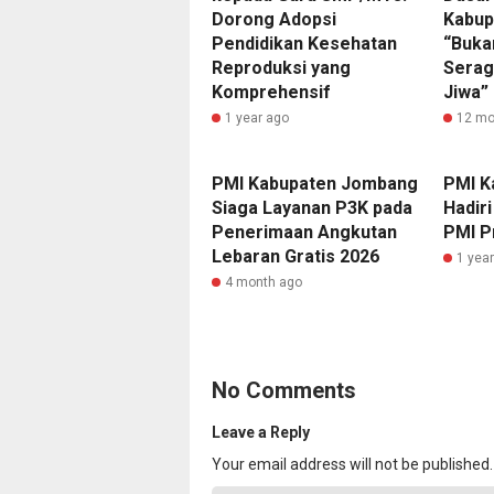
Dorong Adopsi
Kabup
Pendidikan Kesehatan
“Buka
Reproduksi yang
Serag
Komprehensif
Jiwa”
1 year ago
12 mo
PMI Kabupaten Jombang
PMI K
Siaga Layanan P3K pada
Hadir
Penerimaan Angkutan
PMI P
Lebaran Gratis 2026
1 yea
4 month ago
No Comments
Leave a Reply
Your email address will not be published.