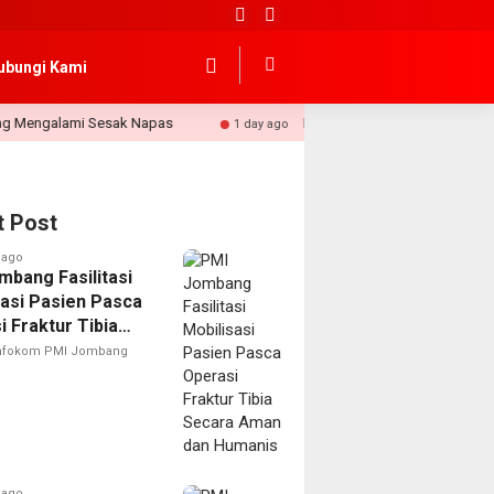
ubungi Kami
mi Sesak Napas
PMI Jombang Siagakan Layanan Pertolong
1 day ago
t Post
 ago
mbang Fasilitasi
sasi Pasien Pasca
 Fraktur Tibia
 Aman dan
nfokom PMI Jombang
is
 ago