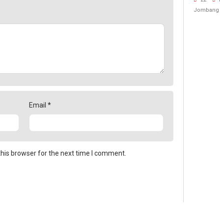
Rujuk 
Jombang
Email
*
his browser for the next time I comment.