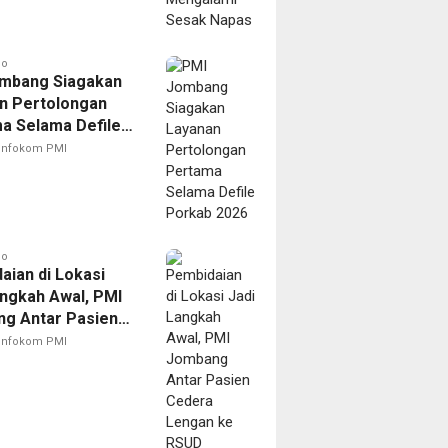
go
mbang Siagakan
n Pertolongan
a Selama Defile
 2026
Infokom PMI
go
aian di Lokasi
angkah Awal, PMI
g Antar Pasien
 Lengan ke RSUD
Infokom PMI