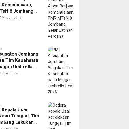
a Kemanusiaan,
TsN 8 Jombang
Latihan Perdana
PMI Jombang
go
bupaten Jombang
an Tim Kesehatan
iagan Umbrella
026
Infokom PMI
go
 Kepala Usai
kaan Tunggal, Tim
mbang Lakukan
anan Cepat dan
Infokom PMI