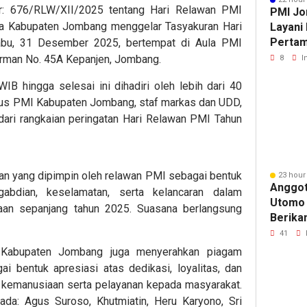
: 676/RLW/XII/2025 tentang Hari Relawan PMI
PMI Jo
ia Kabupaten Jombang menggelar Tasyakuran Hari
Layani
Pertam
bu, 31 Desember 2025, bertempat di Aula PMI
Bola V
rman No. 45A Kepanjen, Jombang.
8
I
Jomba
IB hingga selesai ini dihadiri oleh lebih dari 40
ngurus PMI Kabupaten Jombang, staf markas dan UDD,
 dari rangkaian peringatan Hari Relawan PMI Tahun
’an yang dipimpin oleh relawan PMI sebagai bentuk
23 hour
Anggot
abdian, keselamatan, serta kelancaran dalam
Utomo
aan sepanjang tahun 2025. Suasana berlangsung
Berika
Pertam
41
yang M
 Kabupaten Jombang juga menyerahkan piagam
Napas
 bentuk apresiasi atas dedikasi, loyalitas, dan
 kemanusiaan serta pelayanan kepada masyarakat.
da: Agus Suroso, Khutmiatin, Heru Karyono, Sri