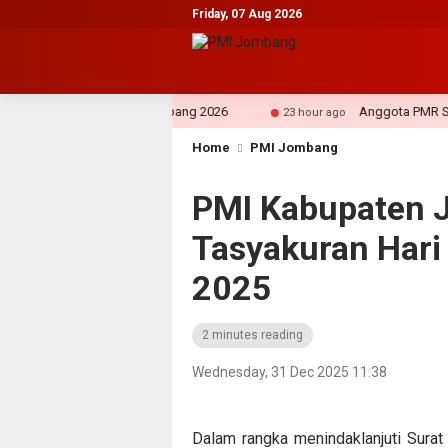
Friday, 07 Aug 2026
li OPD Setkab Jombang 2026
Anggota PMR SMP Budi Uto
23 hour ago
Home
PMI Jombang
PMI Kabupaten 
Tasyakuran Hari
2025
2 minutes reading
Wednesday, 31 Dec 2025 11:38
Dalam rangka menindaklanjuti Sura