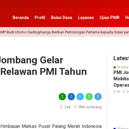
Beranda
Profil
Bulan Dana
Layanan
Ujian PMR
H
mo Gadingmangu Berikan Pertolongan Pertama kepada Siswi yang Mengala
Jombang Gelar
Lates
21 hour
 Relawan PMI Tahun
PMI Jo
Mobili
Operasi
Secara
8
I
Human
244
PMI Jombang
t Himbauan Markas Pusat Palang Merah Indonesia
22 hour