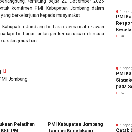
berlangsung, terhitung sejak 22 Desember 2025
bentuk komitmen PMI Kabupaten Jombang dalam
5 day a
yang berkelanjutan kepada masyarakat.
PMI Ka
Respon
PMI Kabupaten Jombang berharap semangat relawan
Kecela
ghadapi berbagai tantangan kemanusiaan di masa
Sudars
30
i kepalangmerahan.
5 day a
g
PMI Ka
 PMI Jombang
Siagak
pada S
PASKI
24
kaan Pelatihan
PMI Kabupaten Jombang
5 day a
Cetak 
 KSR PMI
Tangani Kecelakaan