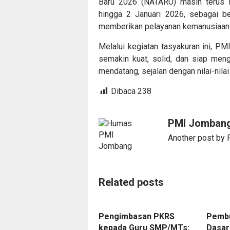
Baru 2026 (NATARU) masih terus 
hingga 2 Januari 2026, sebagai 
memberikan pelayanan kemanusiaan 
Melalui kegiatan tasyakuran ini, 
semakin kuat, solid, dan siap men
mendatang, sejalan dengan nilai-nila
Dibaca
238
PMI Jomban
Another post by
Related posts
Pengimbasan PKRS
Pembu
kepada Guru SMP/MTs:
Dasar