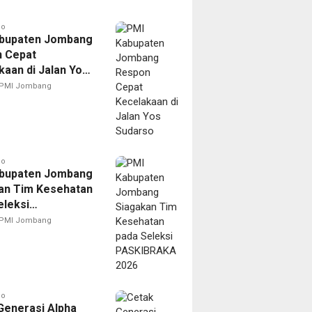
go
bupaten Jombang
 Cepat
kaan di Jalan Yos
o
PMI Jombang
go
bupaten Jombang
an Tim Kesehatan
eleksi
BRAKA 2026
PMI Jombang
go
Generasi Alpha