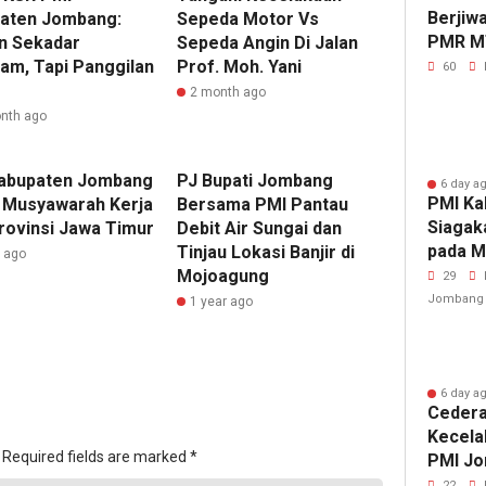
Berjiw
aten Jombang:
Sepeda Motor Vs
PMR M
n Sekadar
Sepeda Angin Di Jalan
Gelar 
am, Tapi Panggilan
Prof. Moh. Yani
60
2 month ago
nth ago
abupaten Jombang
PJ Bupati Jombang
6 day a
PMI Ka
i Musyawarah Kerja
Bersama PMI Pantau
Siagak
rovinsi Jawa Timur
Debit Air Sungai dan
pada M
Tinjau Lokasi Banjir di
r ago
Fest 2
Mojoagung
29
Jombang
1 year ago
6 day a
Cedera
Kecela
Required fields are marked
*
PMI Jo
Penang
22