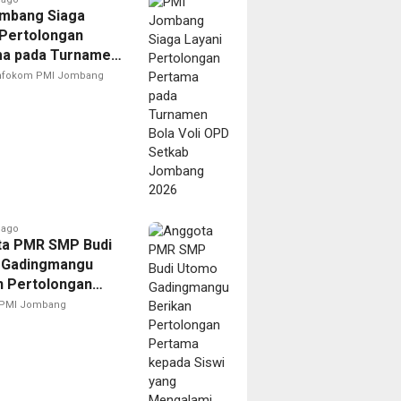
mbang Siaga
 Pertolongan
a pada Turnamen
oli OPD Setkab
nfokom PMI Jombang
ng 2026
 ago
a PMR SMP Budi
 Gadingmangu
n Pertolongan
a kepada Siswi
PMI Jombang
engalami Sesak