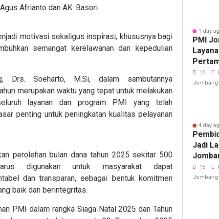
Agus Afrianto dan AK. Basori.
1 day a
njadi motivasi sekaligus inspirasi, khususnya bagi
PMI Jo
mbuhkan semangat kerelawanan dan kepedulian
Layana
Pertam
Porkab
10
 Drs. Soeharto, M.Si, dalam sambutannya
Jombang
hun merupakan waktu yang tepat untuk melakukan
 seluruh layanan dan program PMI yang telah
dasar penting untuk peningkatan kualitas pelayanan
4 day a
Pembid
Jadi L
ikan perolehan bulan dana tahun 2025 sekitar 500
Jomban
harus digunakan untuk masyarakat dapat
Cedera
15
ntabel dan transparan, sebagai bentuk komitmen
Jombang
ng baik dan berintegritas.
nan PMI dalam rangka Siaga Natal 2025 dan Tahun