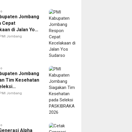
go
bupaten Jombang
 Cepat
kaan di Jalan Yos
o
PMI Jombang
go
bupaten Jombang
an Tim Kesehatan
eleksi
BRAKA 2026
PMI Jombang
go
Generasi Alpha