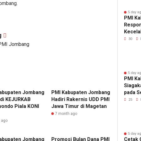
Jombang.
5 day a
PMI Ka
Respon
Kecela
g
Sudars
30
 PMI Jombang
5 day a
PMI Ka
Siagak
abupaten Jombang
PMI Kabupaten Jombang
pada S
 di KEJURKAB
Hadiri Rakernis UDD PMI
PASKI
25
ondo Piala KONI
Jawa Timur di Magetan
7 month ago
r ago
5 day a
abupaten Jombang
Promosi Bulan Dana PMI
Cetak 