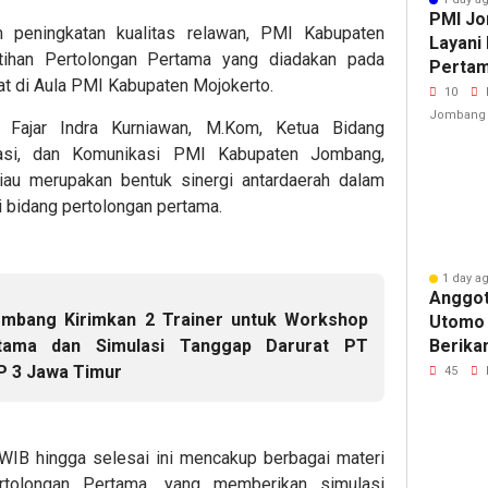
PMI Jo
peningkatan kualitas relawan, PMI Kabupaten
Layani
tihan Pertolongan Pertama yang diadakan pada
Pertam
t di Aula PMI Kabupaten Mojokerto.
Bola V
10
Jomba
Jombang
 Fajar Indra Kurniawan, M.Kom, Ketua Bidang
masi, dan Komunikasi PMI Kabupaten Jombang,
iau merupakan bentuk sinergi antardaerah dalam
 bidang pertolongan pertama.
1 day a
Anggot
mbang Kirimkan 2 Trainer untuk Workshop
Utomo
tama dan Simulasi Tanggap Darurat PT
Berika
Pertam
P 3 Jawa Timur
45
yang M
Napas
 WIB hingga selesai ini mencakup berbagai materi
Pertolongan Pertama, yang memberikan simulasi