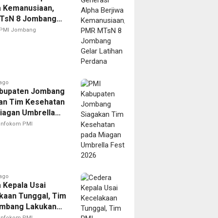
a Kemanusiaan,
TsN 8 Jombang
Latihan Perdana
PMI Jombang
ago
bupaten Jombang
an Tim Kesehatan
iagan Umbrella
026
Infokom PMI
ago
 Kepala Usai
kaan Tunggal, Tim
mbang Lakukan
anan Cepat dan
Infokom PMI