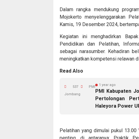
Dalam rangka mendukung program 
Mojokerto menyelenggarakan Pela
Kamis, 19 Desember 2024, bertempa
Kegiatan ini menghadirkan Bapak
Pendidikan dan Pelatihan, Infor
sebagai narasumber. Kehadiran bel
meningkatkan kompetensi relawan di
Read Also
1 year ago
537
PMI
PMI Kabupaten Jo
Jombang
Pertolongan Per
Haleyora Power U
Pelatihan yang dimulai pukul 13.00
penting, di antaranya: Praktik 