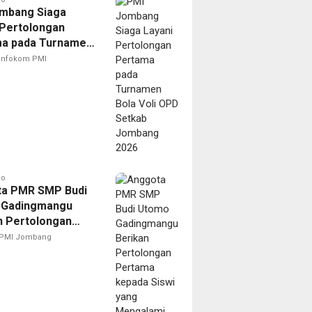
mbang Siaga
 Pertolongan
a pada Turnamen
oli OPD Setkab
Infokom PMI
ng 2026
go
a PMR SMP Budi
 Gadingmangu
n Pertolongan
a kepada Siswi
PMI Jombang
engalami Sesak