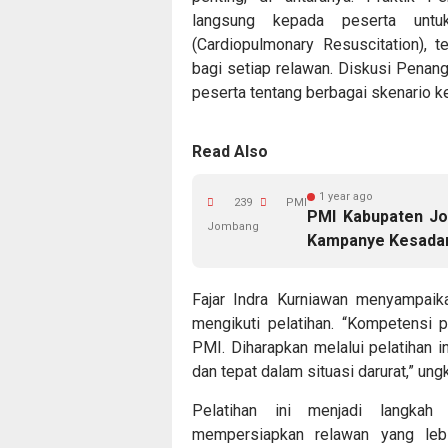
langsung kepada peserta untu
(Cardiopulmonary Resuscitation), 
bagi setiap relawan. Diskusi Pena
peserta tentang berbagai skenario ke
Read Also
1 year ago
239
PMI
PMI Kabupaten Jo
Jombang
Kampanye Kesada
Fajar Indra Kurniawan menyampaik
mengikuti pelatihan. “Kompetensi 
PMI. Diharapkan melalui pelatihan 
dan tepat dalam situasi darurat,” ung
Pelatihan ini menjadi langkah
mempersiapkan relawan yang lebi