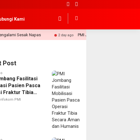
ubungi Kami
i Sesak Napas
PMI Jombang Siagakan Layanan Pertolonga
2 day ago
t Post
go
mbang Fasilitasi
sasi Pasien Pasca
 Fraktur Tibia
 Aman dan
Infokom PMI
is
go