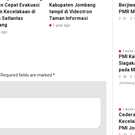
n Cepat Evakuasi
Kabupaten Jombang
Berjiw
n Kecelakaan di
tampil di Videotron
PMR M
 Satlantas
Taman Informasi
Gelar 
61
ang
1 year ago
r ago
1 week 
PMI Ka
Siagak
pada M
Required fields are marked
*
Fest 2
30
Jombang
1 week 
Cedera
Kecela
PMI Jo
Penang
23