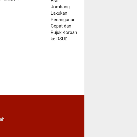
Korban ke RSUD
rah