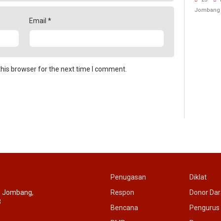
Rujuk 
Jombang
Email
*
his browser for the next time I comment.
Penugasan
Diklat
c. Jombang,
Respon
Donor Da
3
Bencana
Pengurus