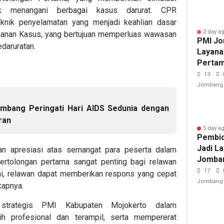
k menangani berbagai kasus darurat. CPR
teknik penyelamatan yang menjadi keahlian dasar
2 day a
nganan Kasus, yang bertujuan memperluas wawasan
PMI Jo
daruratan.
Layana
Pertam
Porkab
13
Jombang
mbang Peringati Hari AIDS Sedunia dengan
ran
5 day a
Pembid
Jadi L
an apresiasi atas semangat para peserta dalam
Jomban
pertolongan pertama sangat penting bagi relawan
Cedera
17
ini, relawan dapat memberikan respons yang cepat
Jombang
kapnya.
 strategis PMI Kabupaten Mojokerto dalam
h profesional dan terampil, serta mempererat