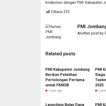
kolaborasi dengan PMI Kabupaten 
Dibaca
233
PMI Jomban
Another post by
Related posts
PMI Kabupaten Jombang
PMI K
Berikan Pelatihan
Siaga
Pertolongan Pertama
Taekw
untuk FKMSB
2025
1 year ago
1 yea
Launching Bulan Dana
PMI K