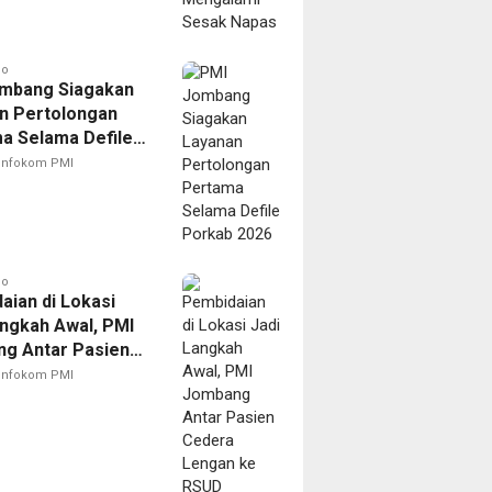
go
mbang Siagakan
n Pertolongan
a Selama Defile
 2026
Infokom PMI
go
aian di Lokasi
angkah Awal, PMI
g Antar Pasien
 Lengan ke RSUD
Infokom PMI