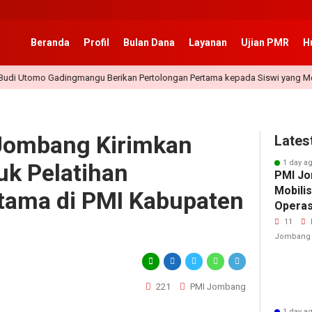
Beranda
Profil
Bulan Dana
Layanan
Ujian PMR
H
o Gadingmangu Berikan Pertolongan Pertama kepada Siswi yang Mengalam
Jombang Kirimkan
Lates
1 day a
k Pelatihan
PMI Jo
Mobili
tama di PMI Kabupaten
Operasi
Secara
11
Human
Jombang
221
PMI Jombang
1 day a