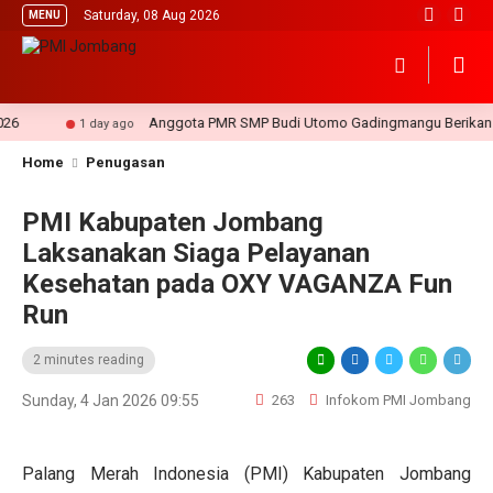
Saturday, 08 Aug 2026
MENU
Anggota PMR SMP Budi Utomo Gadingmangu Berikan Pert
1 day ago
Home
Penugasan
PMI Kabupaten Jombang
Laksanakan Siaga Pelayanan
Kesehatan pada OXY VAGANZA Fun
Run
2 minutes reading
Sunday, 4 Jan 2026 09:55
263
Infokom PMI Jombang
Palang Merah Indonesia (PMI) Kabupaten Jombang