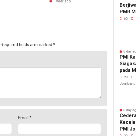
1 year ago
Berjiw
PMR M
Gelar 
60
Required fields are marked
*
6 day a
PMI Ka
Siagak
pada M
Fest 2
29
Jombang
6 day a
Cedera
Email
*
Kecela
PMI Jo
Penang
22