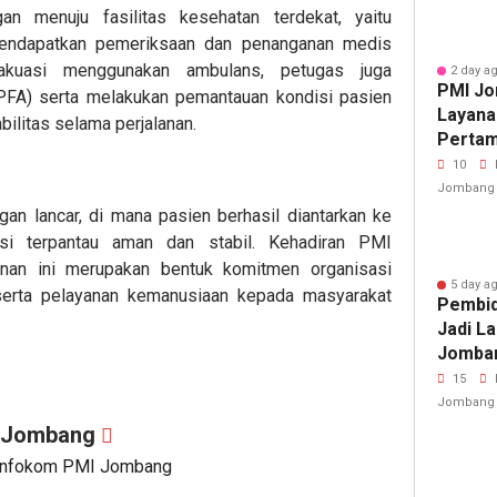
an menuju fasilitas kesehatan terdekat, yaitu
endapatkan pemeriksaan dan penanganan medis
vakuasi menggunakan ambulans, petugas juga
2 day a
PMI Jo
PFA) serta melakukan pemantauan kondisi pasien
Layana
ilitas selama perjalanan.
Pertam
Porkab
10
Jombang
ngan lancar, di mana pasien berhasil diantarkan ke
isi terpantau aman dan stabil. Kehadiran PMI
an ini merupakan bentuk komitmen organisasi
5 day a
erta pelayanan kemanusiaan kepada masyarakat
Pembid
Jadi L
Jomban
Cedera
15
Jombang
I Jombang
 Infokom PMI Jombang