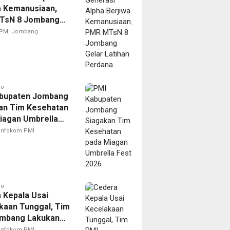
a Kemanusiaan,
TsN 8 Jombang
Latihan Perdana
PMI Jombang
go
bupaten Jombang
an Tim Kesehatan
iagan Umbrella
026
Infokom PMI
go
 Kepala Usai
kaan Tunggal, Tim
mbang Lakukan
anan Cepat dan
Infokom PMI