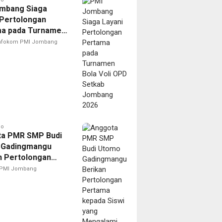
mbang Siaga
 Pertolongan
a pada Turnamen
oli OPD Setkab
nfokom PMI Jombang
ng 2026
go
a PMR SMP Budi
 Gadingmangu
n Pertolongan
a kepada Siswi
PMI Jombang
engalami Sesak