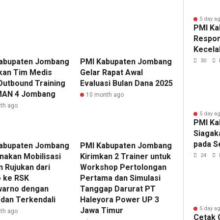
5 day a
PMI Ka
Respon
Kecela
Sudars
abupaten Jombang
PMI Kabupaten Jombang
30
kan Tim Medis
Gelar Rapat Awal
Outbound Training
Evaluasi Bulan Dana 2025
MAN 4 Jombang
10 month ago
th ago
5 day a
PMI Ka
Siagak
pada S
abupaten Jombang
PMI Kabupaten Jombang
PASKI
nakan Mobilisasi
Kirimkan 2 Trainer untuk
24
n Rujukan dari
Workshop Pertolongan
 ke RSK
Pertama dan Simulasi
arno dengan
Tanggap Darurat PT
dan Terkendali
Haleyora Power UP 3
5 day a
Jawa Timur
th ago
Cetak 