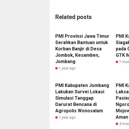
Related posts
PMI Provinsi Jawa Timur
PMI K
Serahkan Bantuan untuk
Siaga
Korban Banjir di Desa
pada 
Jombok, Kesamben,
GTK 
Jombang
7 mon
1 year ago
PMI Kabupaten Jombang
PMI K
Lakukan Survei Lokasi
Laksa
Simulasi Tanggap
Pasie
Darurat Bencana di
Ngoro
Agropolis Wonosalam
Mojow
Aman 
1 year ago
4 mon