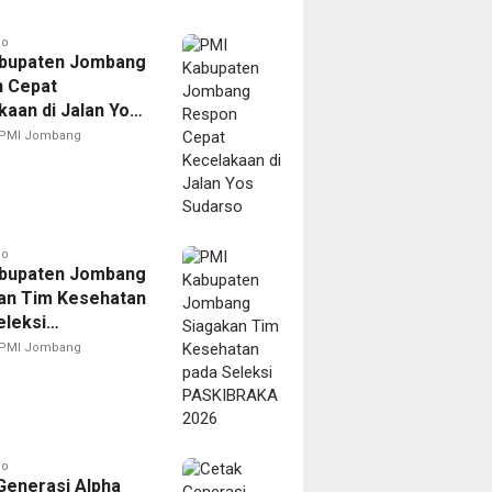
go
bupaten Jombang
 Cepat
kaan di Jalan Yos
o
PMI Jombang
go
bupaten Jombang
an Tim Kesehatan
eleksi
BRAKA 2026
PMI Jombang
go
Generasi Alpha