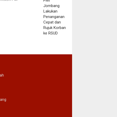
Korban ke RSUD
rah
ang