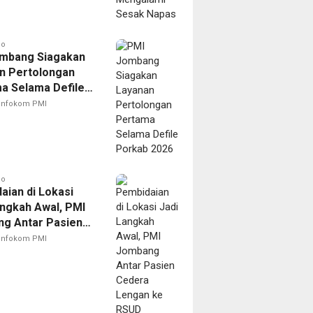
go
mbang Siagakan
n Pertolongan
a Selama Defile
 2026
Infokom PMI
go
aian di Lokasi
angkah Awal, PMI
g Antar Pasien
 Lengan ke RSUD
Infokom PMI