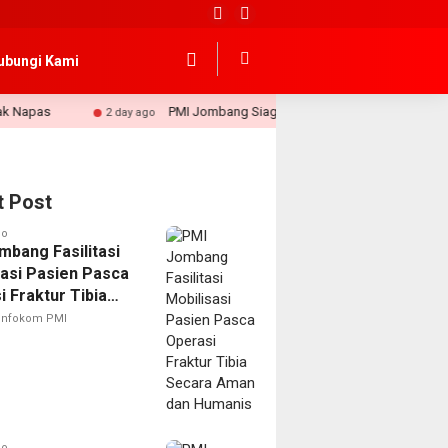
ubungi Kami
PMI Jombang Siagakan Layanan Pertolongan Pertama Selam
2 day ago
t Post
go
mbang Fasilitasi
sasi Pasien Pasca
 Fraktur Tibia
 Aman dan
Infokom PMI
is
go