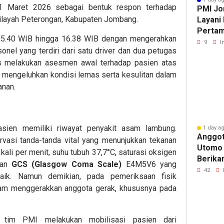
31 Maret 2026 sebagai bentuk respon terhadap
PMI Jo
wilayah Peterongan, Kabupaten Jombang.
Layani
Pertam
 15.40 WIB hingga 16.38 WIB dengan mengerahkan
Bola V
9
I
onel yang terdiri dari satu driver dan dua petugas
Jomba
as melakukan asesmen awal terhadap pasien atas
i mengeluhkan kondisi lemas serta kesulitan dalam
anan.
asien memiliki riwayat penyakit asam lambung.
1 day a
Anggot
asi tanda-tanda vital yang menunjukkan tekanan
Utomo
ali per menit, suhu tubuh 37,7°C, saturasi oksigen
Berika
ran
GCS (Glasgow Coma Scale)
E4M5V6 yang
Pertam
42
aik. Namun demikian, pada pemeriksaan fisik
yang M
lam menggerakkan anggota gerak, khususnya pada
Napas
t, tim PMI melakukan mobilisasi pasien dari