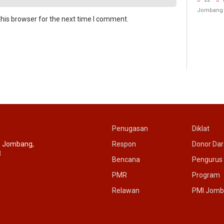
Rujuk 
Jombang
his browser for the next time I comment.
Penugasan
Diklat
c. Jombang,
Respon
Donor Da
3
Bencana
Pengurus
PMR
Program
Relawan
PMI Jomb