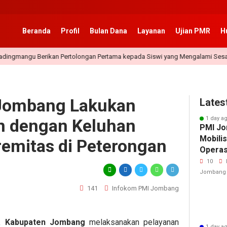
Beranda
Profil
Bulan Dana
Layanan
Ujian PMR
H
Berikan Pertolongan Pertama kepada Siswi yang Mengalami Sesak Napas
Jombang Lakukan
Lates
1 day a
en dengan Keluhan
PMI Jo
Mobili
emitas di Peterongan
Operasi
Secara
10
Human
Jombang
141
Infokom PMI Jombang
a Kabupaten Jombang
melaksanakan pelayanan
1 day a