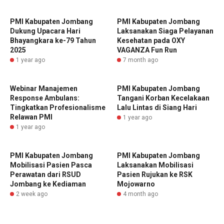
PMI Kabupaten Jombang
PMI Kabupaten Jombang
Dukung Upacara Hari
Laksanakan Siaga Pelayanan
Bhayangkara ke-79 Tahun
Kesehatan pada OXY
2025
VAGANZA Fun Run
1 year ago
7 month ago
Webinar Manajemen
PMI Kabupaten Jombang
Response Ambulans:
Tangani Korban Kecelakaan
Tingkatkan Profesionalisme
Lalu Lintas di Siang Hari
Relawan PMI
1 year ago
1 year ago
PMI Kabupaten Jombang
PMI Kabupaten Jombang
Mobilisasi Pasien Pasca
Laksanakan Mobilisasi
Perawatan dari RSUD
Pasien Rujukan ke RSK
Jombang ke Kediaman
Mojowarno
2 week ago
4 month ago