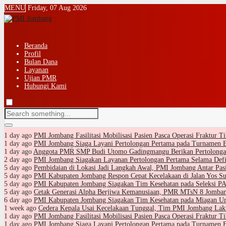
MENU
Friday, 07 Aug 2026
Beranda
Profil
Bulan Dana
Layanan
Ujian PMR
Hubungi Kami
1 day ago
PMI Jombang Fasilitasi Mobilisasi Pasien Pasca Operasi Fraktur 
1 day ago
PMI Jombang Siaga Layani Pertolongan Pertama pada Turnamen 
1 day ago
Anggota PMR SMP Budi Utomo Gadingmangu Berikan Pertolongan
2 day ago
PMI Jombang Siagakan Layanan Pertolongan Pertama Selama Defi
5 day ago
Pembidaian di Lokasi Jadi Langkah Awal, PMI Jombang Antar Pa
5 day ago
PMI Kabupaten Jombang Respon Cepat Kecelakaan di Jalan Yos Su
5 day ago
PMI Kabupaten Jombang Siagakan Tim Kesehatan pada Seleksi
5 day ago
Cetak Generasi Alpha Berjiwa Kemanusiaan, PMR MTsN 8 Jomban
6 day ago
PMI Kabupaten Jombang Siagakan Tim Kesehatan pada Miagan Um
1 week ago
Cedera Kepala Usai Kecelakaan Tunggal, Tim PMI Jombang La
1 day ago
PMI Jombang Fasilitasi Mobilisasi Pasien Pasca Operasi Fraktur 
1 day ago
PMI Jombang Siaga Layani Pertolongan Pertama pada Turnamen 