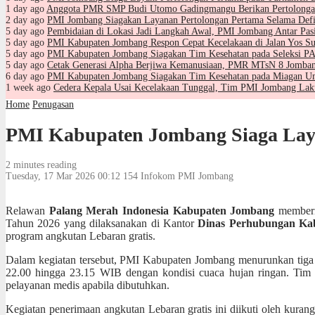
1 day ago
Anggota PMR SMP Budi Utomo Gadingmangu Berikan Pertolongan
2 day ago
PMI Jombang Siagakan Layanan Pertolongan Pertama Selama Defi
5 day ago
Pembidaian di Lokasi Jadi Langkah Awal, PMI Jombang Antar Pa
5 day ago
PMI Kabupaten Jombang Respon Cepat Kecelakaan di Jalan Yos Su
5 day ago
PMI Kabupaten Jombang Siagakan Tim Kesehatan pada Seleksi
5 day ago
Cetak Generasi Alpha Berjiwa Kemanusiaan, PMR MTsN 8 Jomban
6 day ago
PMI Kabupaten Jombang Siagakan Tim Kesehatan pada Miagan Um
1 week ago
Cedera Kepala Usai Kecelakaan Tunggal, Tim PMI Jombang La
Home
Penugasan
PMI Kabupaten Jombang Siaga Lay
2 minutes reading
Tuesday, 17 Mar 2026 00:12
154
Infokom PMI Jombang
Relawan
Palang Merah Indonesia Kabupaten Jombang
memberik
Tahun 2026 yang dilaksanakan di Kantor
Dinas Perhubungan Ka
program angkutan Lebaran gratis.
Dalam kegiatan tersebut, PMI Kabupaten Jombang menurunkan tiga pe
22.00 hingga 23.15 WIB dengan kondisi cuaca hujan ringan. Tim P
pelayanan medis apabila dibutuhkan.
Kegiatan penerimaan angkutan Lebaran gratis ini diikuti oleh kurang