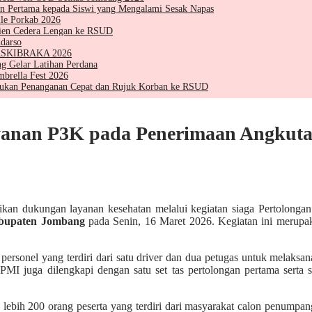
 Pertama kepada Siswi yang Mengalami Sesak Napas
le Porkab 2026
sien Cedera Lengan ke RSUD
darso
 PASKIBRAKA 2026
g Gelar Latihan Perdana
brella Fest 2026
kukan Penanganan Cepat dan Rujuk Korban ke RSUD
anan P3K pada Penerimaan Angkutan
an dukungan layanan kesehatan melalui kegiatan siaga Pertolonga
bupaten Jombang
pada Senin, 16 Maret 2026. Kegiatan ini merupa
rsonel yang terdiri dari satu driver dan dua petugas untuk melaksa
MI juga dilengkapi dengan satu set tas pertolongan pertama serta 
 lebih 200 orang peserta yang terdiri dari masyarakat calon penumpan