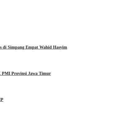
s di Simpang Empat Wahid Hasyim
 PMI Provinsi Jawa Timur
MP