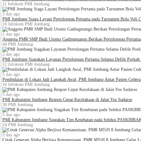
11
Infokom PMI Jombang
1 day ago
PMI Jombang Siaga Layani Pertolongan Pertama pada Turnamen Bola Voli
10
Infokom PMI Jombang
1 day ago
Anggota PMR SMP Budi Utomo Gadingmangu Berikan Pertolongan Pertama 
44
PMI Jombang
2 day ago
PMI Jombang Siagakan Layanan Pertolongan Pertama Selama Defile Porkab
12
Infokom PMI Jombang
5 day ago
Pembidaian di Lokasi Jadi Langkah Awal, PMI Jombang Antar Pasien Cede
16
Infokom PMI Jombang
5 day ago
PMI Kabupaten Jombang Respon Cepat Kecelakaan di Jalan Yos Sudarso
30
PMI Jombang
5 day ago
PMI Kabupaten Jombang Siagakan Tim Kesehatan pada Seleksi PASKIBRA
24
PMI Jombang
5 day ago
Cetak Generasi Alpha Berjiwa Kemanusiaan, PMR MTsN 8 Jombang Gelar La