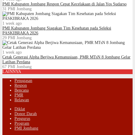
PMI Kabupaten Jombang Respon Cepat Kecelakaan di Jalan Yos Sudarso
31
PMI Jombang
1 week ago
PMI Kabupaten Jombang Siagakan Tim Kesehatan pada Seleksi
PASKIBRAKA 2026
29
PMI Jombang
1 week ago
Cetak Generasi Alpha Berjiwa Kemanusiaan, PMR MTsN 8 Jombang Gelar
Latihan Perdana
67
PMI Jombang
LAINNYA
Penugasan
Respon
Bencana
PMR
Relawan
Diklat
Donor Darah
Pengurus
Program
PMI Jombang