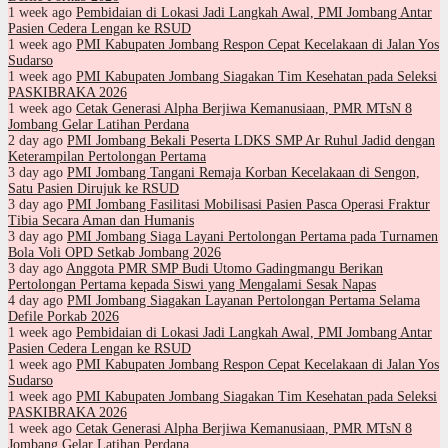
1 week ago
Pembidaian di Lokasi Jadi Langkah Awal, PMI Jombang Antar
Pasien Cedera Lengan ke RSUD
1 week ago
PMI Kabupaten Jombang Respon Cepat Kecelakaan di Jalan Yos
Sudarso
1 week ago
PMI Kabupaten Jombang Siagakan Tim Kesehatan pada Seleksi
PASKIBRAKA 2026
1 week ago
Cetak Generasi Alpha Berjiwa Kemanusiaan, PMR MTsN 8
Jombang Gelar Latihan Perdana
2 day ago
PMI Jombang Bekali Peserta LDKS SMP Ar Ruhul Jadid dengan
Keterampilan Pertolongan Pertama
3 day ago
PMI Jombang Tangani Remaja Korban Kecelakaan di Sengon,
Satu Pasien Dirujuk ke RSUD
3 day ago
PMI Jombang Fasilitasi Mobilisasi Pasien Pasca Operasi Fraktur
Tibia Secara Aman dan Humanis
3 day ago
PMI Jombang Siaga Layani Pertolongan Pertama pada Turnamen
Bola Voli OPD Setkab Jombang 2026
3 day ago
Anggota PMR SMP Budi Utomo Gadingmangu Berikan
Pertolongan Pertama kepada Siswi yang Mengalami Sesak Napas
4 day ago
PMI Jombang Siagakan Layanan Pertolongan Pertama Selama
Defile Porkab 2026
1 week ago
Pembidaian di Lokasi Jadi Langkah Awal, PMI Jombang Antar
Pasien Cedera Lengan ke RSUD
1 week ago
PMI Kabupaten Jombang Respon Cepat Kecelakaan di Jalan Yos
Sudarso
1 week ago
PMI Kabupaten Jombang Siagakan Tim Kesehatan pada Seleksi
PASKIBRAKA 2026
1 week ago
Cetak Generasi Alpha Berjiwa Kemanusiaan, PMR MTsN 8
Jombang Gelar Latihan Perdana