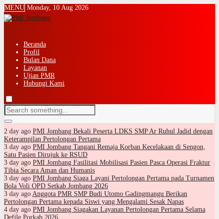
MENU
Monday, 10 Aug 2026
Beranda
Profil
Bulan Dana
Layanan
Ujian PMR
Hubungi Kami
2 day ago
PMI Jombang Bekali Peserta LDKS SMP Ar Ruhul Jadid dengan
Keterampilan Pertolongan Pertama
3 day ago
PMI Jombang Tangani Remaja Korban Kecelakaan di Sengon,
Satu Pasien Dirujuk ke RSUD
3 day ago
PMI Jombang Fasilitasi Mobilisasi Pasien Pasca Operasi Fraktur
Tibia Secara Aman dan Humanis
3 day ago
PMI Jombang Siaga Layani Pertolongan Pertama pada Turnamen
Bola Voli OPD Setkab Jombang 2026
3 day ago
Anggota PMR SMP Budi Utomo Gadingmangu Berikan
Pertolongan Pertama kepada Siswi yang Mengalami Sesak Napas
4 day ago
PMI Jombang Siagakan Layanan Pertolongan Pertama Selama
Defile Porkab 2026