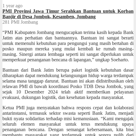
1 year ago
PMI Provinsi Jawa Timur Serahkan Bantuan untuk Korban
Banjir di Desa Jombok, Kesamben, Jombang
281
PMI Jombang
“PMI Kabupaten Jombang mengucapkan terima kasih kepada Bank
Jatim atas perhatian dan bantuannya. Bantuan ini sangat berarti
untuk memenuhi kebutuhan para pengungsi yang masih bertahan di
posko maupun mereka yang mulai kembali ke rumah masing-
masing. Sinergi antara lembaga seperti ini sangat diperlukan untuk
memperkuat penanganan bencana di lapangan,” ungkap Soeharto.
Bantuan dari Bank Jatim berupa paket logistik kebutuhan dasar
diharapkan dapat mendukung kelangsungan hidup warga terdampak
selama masa tanggap darurat. Bantuan ini akan didistribusikan oleh
relawan PMI di bawah koordinasi Posko TDB Desa Jombok, yang
sejak 10 Desember 2024 telah aktif memberikan pelayanan
evakuasi, dukungan logistik, dan kesehatan kepada masyarakat.
Ketua PMI juga menyatakan bahwa respons cepat dan kolaborasi
antarinstansi, termasuk sektor swasta seperti Bank Jatim, menjadi
bukti nyata solidaritas terhadap misi kemanusiaan. “Kami mengajak
seluruh elemen masyarakat untuk terus mendukung upaya
penanganan bencana. Dengan semangat kebersamaan, kita bisa
membantu masyarakat yang terdampak untuk segera pulih dari