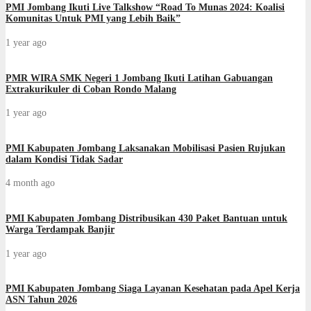
PMI Jombang Ikuti Live Talkshow “Road To Munas 2024: Koalisi
Komunitas Untuk PMI yang Lebih Baik”
1 year ago
PMR WIRA SMK Negeri 1 Jombang Ikuti Latihan Gabuangan
Extrakurikuler di Coban Rondo Malang
1 year ago
PMI Kabupaten Jombang Laksanakan Mobilisasi Pasien Rujukan
dalam Kondisi Tidak Sadar
4 month ago
PMI Kabupaten Jombang Distribusikan 430 Paket Bantuan untuk
Warga Terdampak Banjir
1 year ago
PMI Kabupaten Jombang Siaga Layanan Kesehatan pada Apel Kerja
ASN Tahun 2026