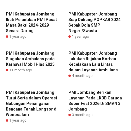
PMI Kabupaten Jombang
PMI Kabupaten Jombang
Ikuti Pelantikan PMI Pusat
Siap Dukung POPKAB 2024
Masa Bakti 2024-2029
Sepak Bola SMP
Secara Daring
Negeri/Swasta
1 year ago
1 year ago
PMI Kabupaten Jombang
PMI Kabupaten Jombang
Siagakan Ambulans pada
Lakukan Rujukan Korban
Karnaval Mobil Hias 2025
Kecelakaan Lalu Lintas
dalam Layanan Ambulans
11 month ago
4 month ago
PMI Kabupaten Jombang
PMI Jombang Berikan
Turut Serta dalam Operasi
Layanan Pada LKBB Garuda
Gabungan Penanganan
Super Fest 2026 Di SMAN 3
Bencana Tanah Longsor di
Jombang
Wonosalam
3 month ago
1 year ago