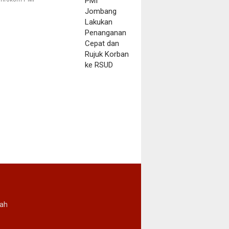
Korban ke RSUD
rah