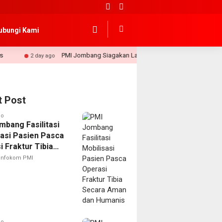
ubungi Kami
PMI Jombang Siagakan Layanan Pertolongan Pertama Selama Defil
2 day ago
t Post
go
mbang Fasilitasi
sasi Pasien Pasca
 Fraktur Tibia
 Aman dan
Infokom PMI
is
go