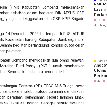
PMI Jo
sia (PMI) Kabupaten Jombang melaksanakan
Layani
umber pelatihan dalam kegiatan DIKLATSUS CBP
Pertam
, yang diselenggarakan oleh CBP KPP Brigade
Bola V
10
Jomba
Jombang
nggu, 14 Desember 2025, bertempat di PUSLATPUR
h, Kecamatan Bareng, Kabupaten Jombang, mulai
Selama kegiatan berlangsung, kondisi cuaca cerah
an pelatihan.
bupaten Jombang menugaskan dua orang relawan,
1 day a
Anggot
i Mardiani Putri Rahayu (RKTL), untuk memberikan
Utomo
ban Bencana kepada para peserta diklat.
Berika
Pertam
44
ertolongan Pertama (PP), TRSC-M & Triage, serta
yang M
 disampaikan melalui metode ceramah dan diskusi.
Napas
gan peragaan penanganan cedera jaringan lunak,
eknik evakuasi korban. Sebagai bentuk evaluasi,