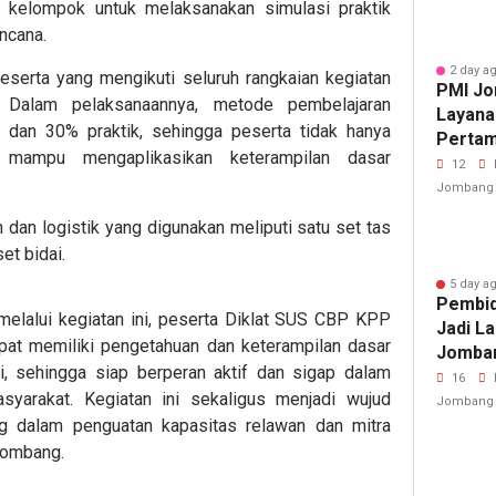
 kelompok untuk melaksanakan simulasi praktik
ncana.
2 day a
 peserta yang mengikuti seluruh rangkaian kegiatan
PMI Jo
. Dalam pelaksanaannya, metode pembelajaran
Layana
dan 30% praktik, sehingga peserta tidak hanya
Pertam
mampu mengaplikasikan keterampilan dasar
Porkab
12
Jombang
 dan logistik yang digunakan meliputi satu set tas
et bidai.
5 day a
Pembid
lalui kegiatan ini, peserta Diklat SUS CBP KPP
Jadi L
t memiliki pengetahuan dan keterampilan dasar
Jomban
, sehingga siap berperan aktif dan sigap dalam
Cedera
16
yarakat. Kegiatan ini sekaligus menjadi wujud
Jombang
dalam penguatan kapasitas relawan dan mitra
Jombang.