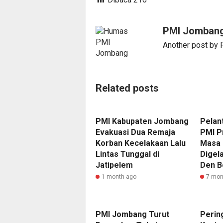
PMI Jomban
Another post by
Related posts
PMI Kabupaten Jombang
Pelan
Evakuasi Dua Remaja
PMI P
Korban Kecelakaan Lalu
Masa 
Lintas Tunggal di
Digel
Jatipelem
Den B
1 month ago
7 mon
PMI Jombang Turut
Perin