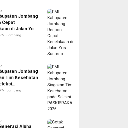
go
bupaten Jombang
 Cepat
kaan di Jalan Yos
o
PMI Jombang
go
bupaten Jombang
an Tim Kesehatan
eleksi
BRAKA 2026
PMI Jombang
go
Generasi Alpha