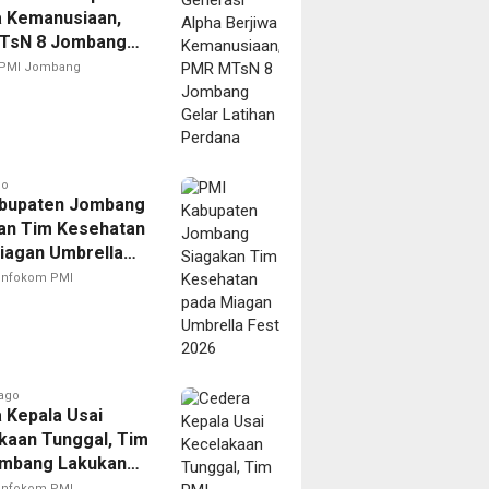
a Kemanusiaan,
TsN 8 Jombang
Latihan Perdana
PMI Jombang
go
bupaten Jombang
an Tim Kesehatan
iagan Umbrella
026
Infokom PMI
ago
 Kepala Usai
kaan Tunggal, Tim
mbang Lakukan
anan Cepat dan
Infokom PMI