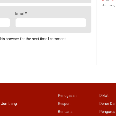
Rujuk 
Jombang
Email
*
his browser for the next time I comment.
Penugasan
Diklat
c. Jombang,
Respon
Donor Da
3
Bencana
Pengurus