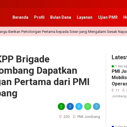
Beranda
Profil
Bulan Dana
Layanan
Ujian PMR
H
 Pertolongan Pertama kepada Siswi yang Mengalami Sesak Napas
KPP Brigade
Lates
1 day a
ombang Dapatkan
PMI Jo
Mobili
gan Pertama dari PMI
Operasi
bang
Secara
11
Human
Jombang
220
PMI Jombang
1 day a