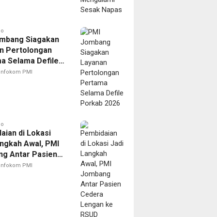
go
mbang Siagakan
n Pertolongan
a Selama Defile
 2026
Infokom PMI
go
aian di Lokasi
angkah Awal, PMI
g Antar Pasien
 Lengan ke RSUD
Infokom PMI