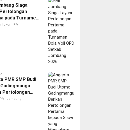
mbang Siaga
 Pertolongan
a pada Turnamen
oli OPD Setkab
Infokom PMI
ng 2026
go
a PMR SMP Budi
 Gadingmangu
n Pertolongan
a kepada Siswi
PMI Jombang
engalami Sesak