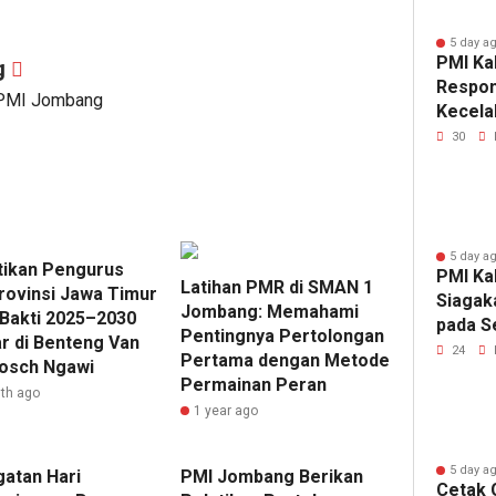
5 day a
PMI Ka
g
Respon
 PMI Jombang
Kecela
Sudars
30
5 day a
tikan Pengurus
PMI Ka
Latihan PMR di SMAN 1
rovinsi Jawa Timur
Siagak
Jombang: Memahami
Bakti 2025–2030
pada S
Pentingnya Pertolongan
ar di Benteng Van
PASKI
24
Pertama dengan Metode
osch Ngawi
Permainan Peran
th ago
1 year ago
5 day a
gatan Hari
PMI Jombang Berikan
Cetak 