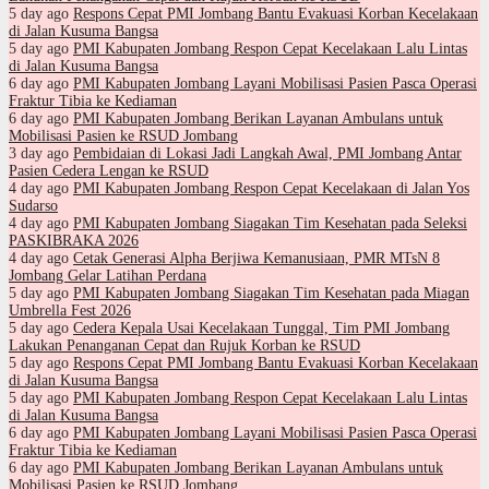
5 day ago
Respons Cepat PMI Jombang Bantu Evakuasi Korban Kecelakaan
di Jalan Kusuma Bangsa
5 day ago
PMI Kabupaten Jombang Respon Cepat Kecelakaan Lalu Lintas
di Jalan Kusuma Bangsa
6 day ago
PMI Kabupaten Jombang Layani Mobilisasi Pasien Pasca Operasi
Fraktur Tibia ke Kediaman
6 day ago
PMI Kabupaten Jombang Berikan Layanan Ambulans untuk
Mobilisasi Pasien ke RSUD Jombang
3 day ago
Pembidaian di Lokasi Jadi Langkah Awal, PMI Jombang Antar
Pasien Cedera Lengan ke RSUD
4 day ago
PMI Kabupaten Jombang Respon Cepat Kecelakaan di Jalan Yos
Sudarso
4 day ago
PMI Kabupaten Jombang Siagakan Tim Kesehatan pada Seleksi
PASKIBRAKA 2026
4 day ago
Cetak Generasi Alpha Berjiwa Kemanusiaan, PMR MTsN 8
Jombang Gelar Latihan Perdana
5 day ago
PMI Kabupaten Jombang Siagakan Tim Kesehatan pada Miagan
Umbrella Fest 2026
5 day ago
Cedera Kepala Usai Kecelakaan Tunggal, Tim PMI Jombang
Lakukan Penanganan Cepat dan Rujuk Korban ke RSUD
5 day ago
Respons Cepat PMI Jombang Bantu Evakuasi Korban Kecelakaan
di Jalan Kusuma Bangsa
5 day ago
PMI Kabupaten Jombang Respon Cepat Kecelakaan Lalu Lintas
di Jalan Kusuma Bangsa
6 day ago
PMI Kabupaten Jombang Layani Mobilisasi Pasien Pasca Operasi
Fraktur Tibia ke Kediaman
6 day ago
PMI Kabupaten Jombang Berikan Layanan Ambulans untuk
Mobilisasi Pasien ke RSUD Jombang