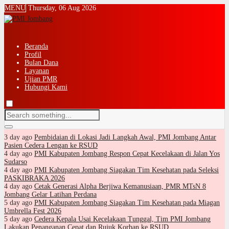
MENU
Thursday, 06 Aug 2026
Beranda
Profil
Bulan Dana
Layanan
Ujian PMR
Hubungi Kami
3 day ago
Pembidaian di Lokasi Jadi Langkah Awal, PMI Jombang Antar
Pasien Cedera Lengan ke RSUD
4 day ago
PMI Kabupaten Jombang Respon Cepat Kecelakaan di Jalan Yos
Sudarso
4 day ago
PMI Kabupaten Jombang Siagakan Tim Kesehatan pada Seleksi
PASKIBRAKA 2026
4 day ago
Cetak Generasi Alpha Berjiwa Kemanusiaan, PMR MTsN 8
Jombang Gelar Latihan Perdana
5 day ago
PMI Kabupaten Jombang Siagakan Tim Kesehatan pada Miagan
Umbrella Fest 2026
5 day ago
Cedera Kepala Usai Kecelakaan Tunggal, Tim PMI Jombang
Lakukan Penanganan Cepat dan Rujuk Korban ke RSUD