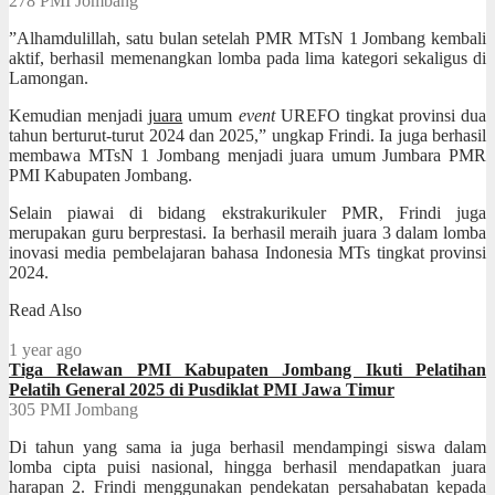
278
PMI Jombang
”Alhamdulillah, satu bulan setelah PMR MTsN 1 Jombang kembali
aktif, berhasil memenangkan lomba pada lima kategori sekaligus di
Lamongan.
Kemudian menjadi
juara
umum
event
UREFO tingkat provinsi dua
tahun berturut-turut 2024 dan 2025,” ungkap Frindi. Ia juga berhasil
membawa MTsN 1 Jombang menjadi juara umum Jumbara PMR
PMI Kabupaten Jombang.
Selain piawai di bidang ekstrakurikuler PMR, Frindi juga
merupakan guru berprestasi. Ia berhasil meraih juara 3 dalam lomba
inovasi media pembelajaran bahasa Indonesia MTs tingkat provinsi
2024.
Read Also
1 year ago
Tiga Relawan PMI Kabupaten Jombang Ikuti Pelatihan
Pelatih General 2025 di Pusdiklat PMI Jawa Timur
305
PMI Jombang
Di tahun yang sama ia juga berhasil mendampingi siswa dalam
lomba cipta puisi nasional, hingga berhasil mendapatkan juara
harapan 2. Frindi menggunakan pendekatan persahabatan kepada