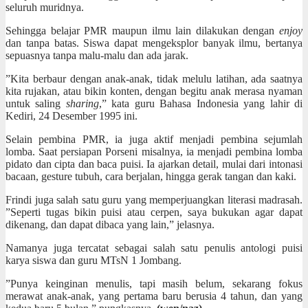
seluruh muridnya.
Sehingga belajar PMR maupun ilmu lain dilakukan dengan
enjoy
dan tanpa batas. Siswa dapat mengeksplor banyak ilmu, bertanya
sepuasnya tanpa malu-malu dan ada jarak.
”Kita berbaur dengan anak-anak, tidak melulu latihan, ada saatnya
kita rujakan, atau bikin konten, dengan begitu anak merasa nyaman
untuk saling
sharing
,” kata guru Bahasa Indonesia yang lahir di
Kediri, 24 Desember 1995 ini.
Selain pembina PMR, ia juga aktif menjadi pembina sejumlah
lomba. Saat persiapan Porseni misalnya, ia menjadi pembina lomba
pidato dan cipta dan baca puisi. Ia ajarkan detail, mulai dari intonasi
bacaan, gesture tubuh, cara berjalan, hingga gerak tangan dan kaki.
Frindi juga salah satu guru yang memperjuangkan literasi madrasah.
”Seperti tugas bikin puisi atau cerpen, saya bukukan agar dapat
dikenang, dan dapat dibaca yang lain,” jelasnya.
Namanya juga tercatat sebagai salah satu penulis antologi puisi
karya siswa dan guru MTsN 1 Jombang.
”Punya keinginan menulis, tapi masih belum, sekarang fokus
merawat anak-anak, yang pertama baru berusia 4 tahun, dan yang