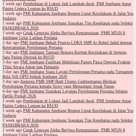
1 week ago
Pembidaian di Lokasi Jadi Langkah Awal, PMI Jombang Antar
Pasien Cedera Lengan ke RSUD
1 week ago
PMI Kabupaten Jombang Respon Cepat Kecelakaan di Jalan Yos
Sudarso
1 week ago
PMI Kabupaten Jombang Siagakan Tim Kesehatan pada Seleksi
PASKIBRAKA 2026
1 week ago
Cetak Generasi Alpha Berjiwa Kemanusiaan, PMR MTsN 8
Jombang Gelar Latihan Perdana
2 day ago
PMI Jombang Bekali Peserta LDKS SMP Ar Ruhul Jadid dengan
Keterampilan Pertolongan Pertama
2 day ago
PMI Jombang Tangani Remaja Korban Kecelakaan di Sengon,
Satu Pasien Dirujuk ke RSUD
3 day ago
PMI Jombang Fasilitasi Mobilisasi Pasien Pasca Operasi Fraktur
Tibia Secara Aman dan Humanis
3 day ago
PMI Jombang Siaga Layani Pertolongan Pertama pada Turnamen
Bola Voli OPD Setkab Jombang 2026
3 day ago
Anggota PMR SMP Budi Utomo Gadingmangu Berikan
Pertolongan Pertama kepada Siswi yang Mengalami Sesak Napas
4 day ago
PMI Jombang Siagakan Layanan Pertolongan Pertama Selama
Defile Porkab 2026
1 week ago
Pembidaian di Lokasi Jadi Langkah Awal, PMI Jombang Antar
Pasien Cedera Lengan ke RSUD
1 week ago
PMI Kabupaten Jombang Respon Cepat Kecelakaan di Jalan Yos
Sudarso
1 week ago
PMI Kabupaten Jombang Siagakan Tim Kesehatan pada Seleksi
PASKIBRAKA 2026
1 week ago
Cetak Generasi Alpha Berjiwa Kemanusiaan, PMR MTsN 8
Jombang Gelar Latihan Perdana