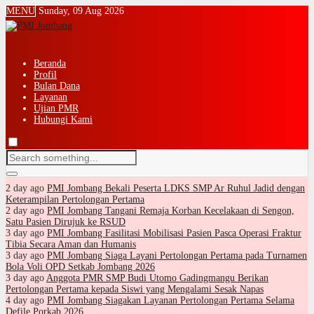
MENU
Sunday, 09 Aug 2026
Beranda
Profil
Bulan Dana
Layanan
Ujian PMR
Hubungi Kami
2 day ago
PMI Jombang Bekali Peserta LDKS SMP Ar Ruhul Jadid dengan
Keterampilan Pertolongan Pertama
2 day ago
PMI Jombang Tangani Remaja Korban Kecelakaan di Sengon,
Satu Pasien Dirujuk ke RSUD
3 day ago
PMI Jombang Fasilitasi Mobilisasi Pasien Pasca Operasi Fraktur
Tibia Secara Aman dan Humanis
3 day ago
PMI Jombang Siaga Layani Pertolongan Pertama pada Turnamen
Bola Voli OPD Setkab Jombang 2026
3 day ago
Anggota PMR SMP Budi Utomo Gadingmangu Berikan
Pertolongan Pertama kepada Siswi yang Mengalami Sesak Napas
4 day ago
PMI Jombang Siagakan Layanan Pertolongan Pertama Selama
Defile Porkab 2026