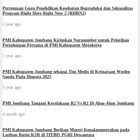
Pertemuan Guru Pendidikan Kesehatan Reproduksi dan Seksualitas
Program Right Here Right Now 2 (RHRN2)
1 year ago
PMI Kabupaten Jombang Kirimkan Narasumber untuk Pelatihan
Pertolongan Pertama di PMI Kabupaten Mojokerto
1 year ago
PMI Kabupaten Jombang sebagai Tim Medis di Kejuaraan Wushu
Sanda Piala Dispora 2025
1 year ago
PMI Jombang Tangani Kecelakaan R2 Vs R2 Di Alun-Alun Jombang
4 month ago
PMI Kabupaten Jombang Berikan Materi Kepalangmerahan pada
Latihan Rutin KSR di ITEBIS PGRI Dewantara