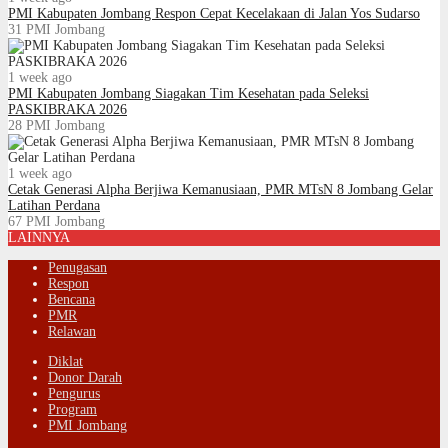
PMI Kabupaten Jombang Respon Cepat Kecelakaan di Jalan Yos Sudarso
31
PMI Jombang
1 week ago
PMI Kabupaten Jombang Siagakan Tim Kesehatan pada Seleksi
PASKIBRAKA 2026
28
PMI Jombang
1 week ago
Cetak Generasi Alpha Berjiwa Kemanusiaan, PMR MTsN 8 Jombang Gelar
Latihan Perdana
67
PMI Jombang
LAINNYA
Penugasan
Respon
Bencana
PMR
Relawan
Diklat
Donor Darah
Pengurus
Program
PMI Jombang