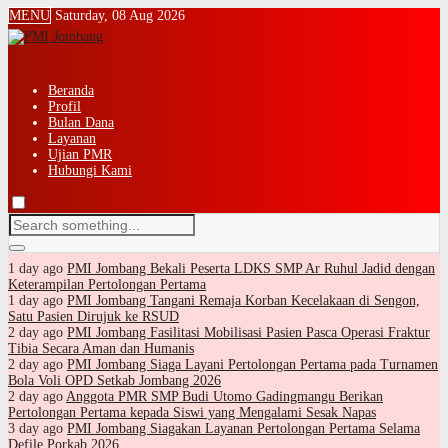
MENU
Saturday, 08 Aug 2026
Beranda
Profil
Bulan Dana
Layanan
Ujian PMR
Hubungi Kami
1 day ago
PMI Jombang Bekali Peserta LDKS SMP Ar Ruhul Jadid dengan
Keterampilan Pertolongan Pertama
1 day ago
PMI Jombang Tangani Remaja Korban Kecelakaan di Sengon,
Satu Pasien Dirujuk ke RSUD
2 day ago
PMI Jombang Fasilitasi Mobilisasi Pasien Pasca Operasi Fraktur
Tibia Secara Aman dan Humanis
2 day ago
PMI Jombang Siaga Layani Pertolongan Pertama pada Turnamen
Bola Voli OPD Setkab Jombang 2026
2 day ago
Anggota PMR SMP Budi Utomo Gadingmangu Berikan
Pertolongan Pertama kepada Siswi yang Mengalami Sesak Napas
3 day ago
PMI Jombang Siagakan Layanan Pertolongan Pertama Selama
Defile Porkab 2026