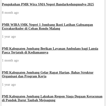
Pengukuhan PMR Wira SMA Negeri Bandarkedungmulyo 2025
8 month ago
PMR WIRA SMK Negeri 1 Jombang Ikuti Latihan Gabuangan
Extrakurikuler di Coban Rondo Malang
1 year ago
PMI Kabupaten Jombang Berikan Layanan Ambulans bagi Lansia
Pasca Terjatuh di Kediamannya
1 month ago
PMI Kabupaten Jombang Gelar Rapat Harian, Bahas Struktur
Organisasi dan Program Kerja
1 year ago
PMI Kabupaten Jombang Lakukan Respon Siaga Dugaan Keracunan
di Pondok Darut Taubah Mojoagung