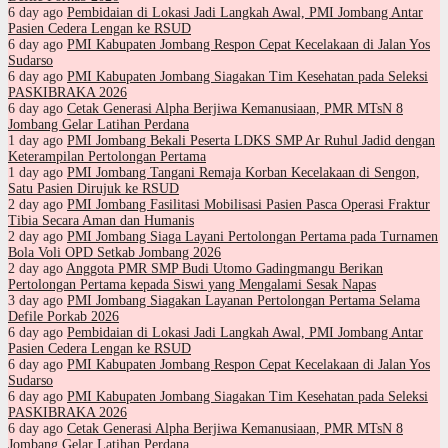
6 day ago
Pembidaian di Lokasi Jadi Langkah Awal, PMI Jombang Antar
Pasien Cedera Lengan ke RSUD
6 day ago
PMI Kabupaten Jombang Respon Cepat Kecelakaan di Jalan Yos
Sudarso
6 day ago
PMI Kabupaten Jombang Siagakan Tim Kesehatan pada Seleksi
PASKIBRAKA 2026
6 day ago
Cetak Generasi Alpha Berjiwa Kemanusiaan, PMR MTsN 8
Jombang Gelar Latihan Perdana
1 day ago
PMI Jombang Bekali Peserta LDKS SMP Ar Ruhul Jadid dengan
Keterampilan Pertolongan Pertama
1 day ago
PMI Jombang Tangani Remaja Korban Kecelakaan di Sengon,
Satu Pasien Dirujuk ke RSUD
2 day ago
PMI Jombang Fasilitasi Mobilisasi Pasien Pasca Operasi Fraktur
Tibia Secara Aman dan Humanis
2 day ago
PMI Jombang Siaga Layani Pertolongan Pertama pada Turnamen
Bola Voli OPD Setkab Jombang 2026
2 day ago
Anggota PMR SMP Budi Utomo Gadingmangu Berikan
Pertolongan Pertama kepada Siswi yang Mengalami Sesak Napas
3 day ago
PMI Jombang Siagakan Layanan Pertolongan Pertama Selama
Defile Porkab 2026
6 day ago
Pembidaian di Lokasi Jadi Langkah Awal, PMI Jombang Antar
Pasien Cedera Lengan ke RSUD
6 day ago
PMI Kabupaten Jombang Respon Cepat Kecelakaan di Jalan Yos
Sudarso
6 day ago
PMI Kabupaten Jombang Siagakan Tim Kesehatan pada Seleksi
PASKIBRAKA 2026
6 day ago
Cetak Generasi Alpha Berjiwa Kemanusiaan, PMR MTsN 8
Jombang Gelar Latihan Perdana