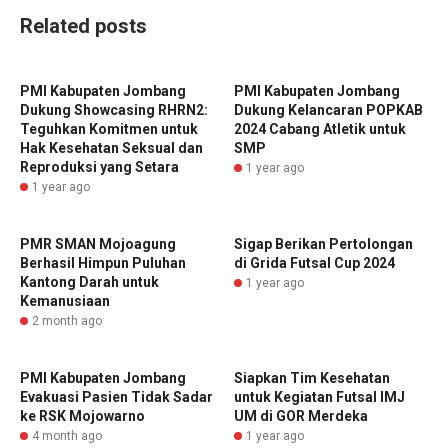
Related posts
PMI Kabupaten Jombang
PMI Kabupaten Jombang
Dukung Showcasing RHRN2:
Dukung Kelancaran POPKAB
Teguhkan Komitmen untuk
2024 Cabang Atletik untuk
Hak Kesehatan Seksual dan
SMP
Reproduksi yang Setara
1 year ago
1 year ago
PMR SMAN Mojoagung
Sigap Berikan Pertolongan
Berhasil Himpun Puluhan
di Grida Futsal Cup 2024
Kantong Darah untuk
1 year ago
Kemanusiaan
2 month ago
PMI Kabupaten Jombang
Siapkan Tim Kesehatan
Evakuasi Pasien Tidak Sadar
untuk Kegiatan Futsal IMJ
ke RSK Mojowarno
UM di GOR Merdeka
4 month ago
1 year ago