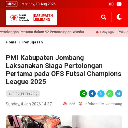
Monday, 10 Aug 2026
MENU
longan Pertama dalam 92 Pertandingan Wushu
PMI Jomban
1 day ago
Home
Penugasan
PMI Kabupaten Jombang
Laksanakan Siaga Pertolongan
Pertama pada OFS Futsal Champions
League 2025
2 minutes reading
Sunday, 4 Jan 2026 14:37
225
Infokom PMI Jombang