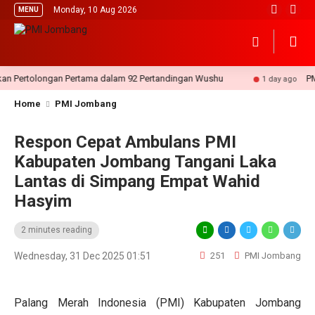
Monday, 10 Aug 2026
MENU
ertolongan Pertama dalam 92 Pertandingan Wushu
PMI J
1 day ago
Home
PMI Jombang
Respon Cepat Ambulans PMI
Kabupaten Jombang Tangani Laka
Lantas di Simpang Empat Wahid
Hasyim
2 minutes reading
Wednesday, 31 Dec 2025 01:51
251
PMI Jombang
Palang Merah Indonesia (PMI) Kabupaten Jombang