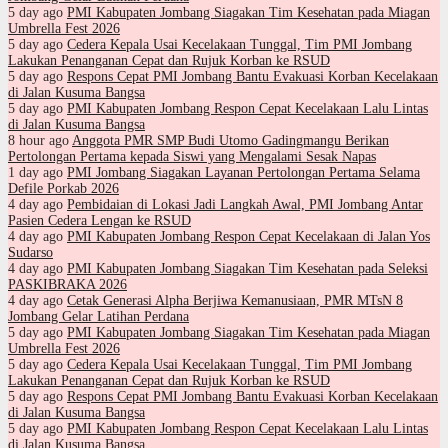
5 day ago
PMI Kabupaten Jombang Siagakan Tim Kesehatan pada Miagan
Umbrella Fest 2026
5 day ago
Cedera Kepala Usai Kecelakaan Tunggal, Tim PMI Jombang
Lakukan Penanganan Cepat dan Rujuk Korban ke RSUD
5 day ago
Respons Cepat PMI Jombang Bantu Evakuasi Korban Kecelakaan
di Jalan Kusuma Bangsa
5 day ago
PMI Kabupaten Jombang Respon Cepat Kecelakaan Lalu Lintas
di Jalan Kusuma Bangsa
8 hour ago
Anggota PMR SMP Budi Utomo Gadingmangu Berikan
Pertolongan Pertama kepada Siswi yang Mengalami Sesak Napas
1 day ago
PMI Jombang Siagakan Layanan Pertolongan Pertama Selama
Defile Porkab 2026
4 day ago
Pembidaian di Lokasi Jadi Langkah Awal, PMI Jombang Antar
Pasien Cedera Lengan ke RSUD
4 day ago
PMI Kabupaten Jombang Respon Cepat Kecelakaan di Jalan Yos
Sudarso
4 day ago
PMI Kabupaten Jombang Siagakan Tim Kesehatan pada Seleksi
PASKIBRAKA 2026
4 day ago
Cetak Generasi Alpha Berjiwa Kemanusiaan, PMR MTsN 8
Jombang Gelar Latihan Perdana
5 day ago
PMI Kabupaten Jombang Siagakan Tim Kesehatan pada Miagan
Umbrella Fest 2026
5 day ago
Cedera Kepala Usai Kecelakaan Tunggal, Tim PMI Jombang
Lakukan Penanganan Cepat dan Rujuk Korban ke RSUD
5 day ago
Respons Cepat PMI Jombang Bantu Evakuasi Korban Kecelakaan
di Jalan Kusuma Bangsa
5 day ago
PMI Kabupaten Jombang Respon Cepat Kecelakaan Lalu Lintas
di Jalan Kusuma Bangsa