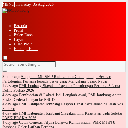
MENU
Thursday, 06 Aug 2026
Beranda
Profil
Bulan Dana
Layanan
Ujian PMR
Hubungi Kami
8 hour ago
Anggota PMR SMP Budi Utomo Gadingmangu Berikan
Pertolongan Pertama kepada Siswi yang Mengalami Sesak Napas
1 day ago
PMI Jombang Siagakan Layanan Pertolongan Pertama Selama
Defile Porkab 2026
4 day ago
Pembidaian di Lokasi Jadi Langkah Awal, PMI Jombang Antar
Pasien Cedera Lengan ke RSUD
4 day ago
PMI Kabupaten Jombang Respon Cepat Kecelakaan di Jalan Yos
Sudarso
4 day ago
PMI Kabupaten Jombang Siagakan Tim Kesehatan pada Seleksi
PASKIBRAKA 2026
4 day ago
Cetak Generasi Alpha Berjiwa Kemanusiaan, PMR MTsN 8
Jombang Gelar Latihan Perdana