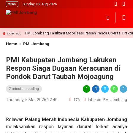
Sunday, 09 Aug 2026
MENU
PMI Jombang Fasilitasi Mobilisasi Pasien Pasca Operasi Fraktur T
2 day ago
Home
PMI Jombang
PMI Kabupaten Jombang Lakukan
Respon Siaga Dugaan Keracunan di
Pondok Darut Taubah Mojoagung
2 minutes reading
Thursday, 5 Mar 2026 22:40
176
Infokom PMI Jombang
Relawan
Palang Merah Indonesia Kabupaten Jombang
melaksanakan respon layanan darurat terkait adanya