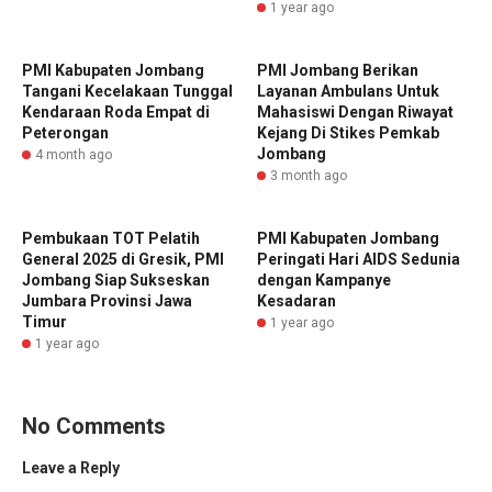
1 year ago
PMI Kabupaten Jombang
PMI Jombang Berikan
Tangani Kecelakaan Tunggal
Layanan Ambulans Untuk
Kendaraan Roda Empat di
Mahasiswi Dengan Riwayat
Peterongan
Kejang Di Stikes Pemkab
Jombang
4 month ago
3 month ago
Pembukaan TOT Pelatih
PMI Kabupaten Jombang
General 2025 di Gresik, PMI
Peringati Hari AIDS Sedunia
Jombang Siap Sukseskan
dengan Kampanye
Jumbara Provinsi Jawa
Kesadaran
Timur
1 year ago
1 year ago
No Comments
Leave a Reply