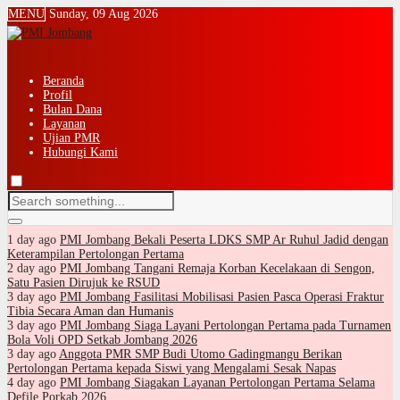
MENU
Sunday, 09 Aug 2026
Beranda
Profil
Bulan Dana
Layanan
Ujian PMR
Hubungi Kami
1 day ago
PMI Jombang Bekali Peserta LDKS SMP Ar Ruhul Jadid dengan
Keterampilan Pertolongan Pertama
2 day ago
PMI Jombang Tangani Remaja Korban Kecelakaan di Sengon,
Satu Pasien Dirujuk ke RSUD
3 day ago
PMI Jombang Fasilitasi Mobilisasi Pasien Pasca Operasi Fraktur
Tibia Secara Aman dan Humanis
3 day ago
PMI Jombang Siaga Layani Pertolongan Pertama pada Turnamen
Bola Voli OPD Setkab Jombang 2026
3 day ago
Anggota PMR SMP Budi Utomo Gadingmangu Berikan
Pertolongan Pertama kepada Siswi yang Mengalami Sesak Napas
4 day ago
PMI Jombang Siagakan Layanan Pertolongan Pertama Selama
Defile Porkab 2026