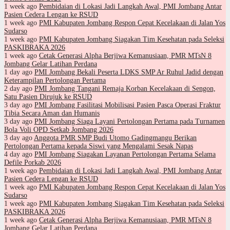
1 week ago
Pembidaian di Lokasi Jadi Langkah Awal, PMI Jombang Antar
Pasien Cedera Lengan ke RSUD
1 week ago
PMI Kabupaten Jombang Respon Cepat Kecelakaan di Jalan Yos
Sudarso
1 week ago
PMI Kabupaten Jombang Siagakan Tim Kesehatan pada Seleksi
PASKIBRAKA 2026
1 week ago
Cetak Generasi Alpha Berjiwa Kemanusiaan, PMR MTsN 8
Jombang Gelar Latihan Perdana
1 day ago
PMI Jombang Bekali Peserta LDKS SMP Ar Ruhul Jadid dengan
Keterampilan Pertolongan Pertama
2 day ago
PMI Jombang Tangani Remaja Korban Kecelakaan di Sengon,
Satu Pasien Dirujuk ke RSUD
3 day ago
PMI Jombang Fasilitasi Mobilisasi Pasien Pasca Operasi Fraktur
Tibia Secara Aman dan Humanis
3 day ago
PMI Jombang Siaga Layani Pertolongan Pertama pada Turnamen
Bola Voli OPD Setkab Jombang 2026
3 day ago
Anggota PMR SMP Budi Utomo Gadingmangu Berikan
Pertolongan Pertama kepada Siswi yang Mengalami Sesak Napas
4 day ago
PMI Jombang Siagakan Layanan Pertolongan Pertama Selama
Defile Porkab 2026
1 week ago
Pembidaian di Lokasi Jadi Langkah Awal, PMI Jombang Antar
Pasien Cedera Lengan ke RSUD
1 week ago
PMI Kabupaten Jombang Respon Cepat Kecelakaan di Jalan Yos
Sudarso
1 week ago
PMI Kabupaten Jombang Siagakan Tim Kesehatan pada Seleksi
PASKIBRAKA 2026
1 week ago
Cetak Generasi Alpha Berjiwa Kemanusiaan, PMR MTsN 8
Jombang Gelar Latihan Perdana