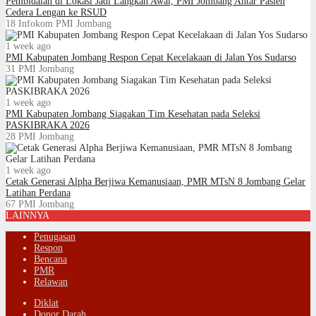
Pembidaian di Lokasi Jadi Langkah Awal, PMI Jombang Antar Pasien
Cedera Lengan ke RSUD
18
Infokom PMI Jombang
1 week ago
PMI Kabupaten Jombang Respon Cepat Kecelakaan di Jalan Yos Sudarso
31
PMI Jombang
1 week ago
PMI Kabupaten Jombang Siagakan Tim Kesehatan pada Seleksi
PASKIBRAKA 2026
28
PMI Jombang
1 week ago
Cetak Generasi Alpha Berjiwa Kemanusiaan, PMR MTsN 8 Jombang Gelar
Latihan Perdana
67
PMI Jombang
LAINNYA
Penugasan
Respon
Bencana
PMR
Relawan
Diklat
Donor Darah