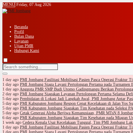
MENU
Friday, 07 Aug 2026
Beranda
Profil
Bulan Dana
Layanan
Ujian PMR
Hubungi Kami
1 day ago
PMI Jombang Fasilitasi Mobilisasi Pasien Pasca Operasi Fraktur 
1 day ago
PMI Jombang Siaga Layani Pertolongan Pertama pada Turnamen 
1 day ago
Anggota PMR SMP Budi Utomo Gadingmangu Berikan Pertolongan
2 day ago
PMI Jombang Siagakan Layanan Pertolongan Pertama Selama Defi
5 day ago
Pembidaian di Lokasi Jadi Langkah Awal, PMI Jombang Antar Pa
5 day ago
PMI Kabupaten Jombang Respon Cepat Kecelakaan di Jalan Yos Su
5 day ago
PMI Kabupaten Jombang Siagakan Tim Kesehatan pada Seleksi
5 day ago
Cetak Generasi Alpha Berjiwa Kemanusiaan, PMR MTsN 8 Jomban
6 day ago
PMI Kabupaten Jombang Siagakan Tim Kesehatan pada Miagan Um
1 week ago
Cedera Kepala Usai Kecelakaan Tunggal, Tim PMI Jombang La
1 day ago
PMI Jombang Fasilitasi Mobilisasi Pasien Pasca Operasi Fraktur 
1 day ago
PMI Jombang Siaga Layani Pertolongan Pertama pada Turnamen 