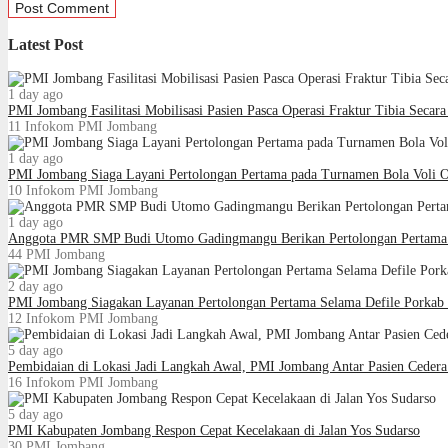
Latest Post
1 day ago
PMI Jombang Fasilitasi Mobilisasi Pasien Pasca Operasi Fraktur Tibia Seca
11
Infokom PMI Jombang
1 day ago
PMI Jombang Siaga Layani Pertolongan Pertama pada Turnamen Bola Voli
10
Infokom PMI Jombang
1 day ago
Anggota PMR SMP Budi Utomo Gadingmangu Berikan Pertolongan Pertama 
44
PMI Jombang
2 day ago
PMI Jombang Siagakan Layanan Pertolongan Pertama Selama Defile Porkab
12
Infokom PMI Jombang
5 day ago
Pembidaian di Lokasi Jadi Langkah Awal, PMI Jombang Antar Pasien Cede
16
Infokom PMI Jombang
5 day ago
PMI Kabupaten Jombang Respon Cepat Kecelakaan di Jalan Yos Sudarso
30
PMI Jombang