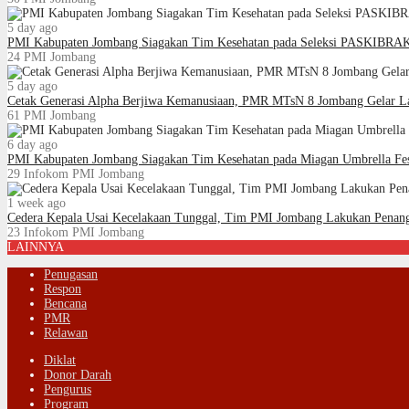
5 day ago
PMI Kabupaten Jombang Siagakan Tim Kesehatan pada Seleksi PASKIBRA
24
PMI Jombang
5 day ago
Cetak Generasi Alpha Berjiwa Kemanusiaan, PMR MTsN 8 Jombang Gelar La
61
PMI Jombang
6 day ago
PMI Kabupaten Jombang Siagakan Tim Kesehatan pada Miagan Umbrella Fe
29
Infokom PMI Jombang
1 week ago
Cedera Kepala Usai Kecelakaan Tunggal, Tim PMI Jombang Lakukan Penan
23
Infokom PMI Jombang
LAINNYA
Penugasan
Respon
Bencana
PMR
Relawan
Diklat
Donor Darah
Pengurus
Program