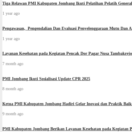
Tiga Relawan PMI Kabupaten Jombang Ikuti Pelatihan Pelatih General
1 year ago
Pengawasan, Pengendalian Dan Evaluasi Penyelenggaraan Mutu Dan A
1 year ago
Layanan Kesehatan pada Kegiatan Pencak Dor Pagar Nusa Tambakrejo
7 month ago
PMI Jombang Ikuti Sosialisasi Update CPR 2025
8 month ago
Ketua PMI Kabupaten Jombang Hadiri Gelar Inovasi dan Praktik Baik
9 month ago
PMI Kabupaten Jombang Berikan Layanan Kesehatan pada Kegiatan Pe