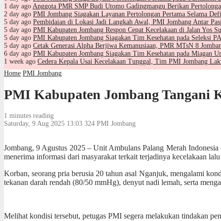
1 day ago
Anggota PMR SMP Budi Utomo Gadingmangu Berikan Pertolongan
2 day ago
PMI Jombang Siagakan Layanan Pertolongan Pertama Selama Defi
5 day ago
Pembidaian di Lokasi Jadi Langkah Awal, PMI Jombang Antar Pa
5 day ago
PMI Kabupaten Jombang Respon Cepat Kecelakaan di Jalan Yos Su
5 day ago
PMI Kabupaten Jombang Siagakan Tim Kesehatan pada Seleksi
5 day ago
Cetak Generasi Alpha Berjiwa Kemanusiaan, PMR MTsN 8 Jomban
6 day ago
PMI Kabupaten Jombang Siagakan Tim Kesehatan pada Miagan Um
1 week ago
Cedera Kepala Usai Kecelakaan Tunggal, Tim PMI Jombang La
Home
PMI Jombang
PMI Kabupaten Jombang Tangani Ko
1 minutes reading
Saturday, 9 Aug 2025 13:03
324
PMI Jombang
Jombang, 9 Agustus 2025 – Unit Ambulans Palang Merah Indonesia 
menerima informasi dari masyarakat terkait terjadinya kecelakaan lalu
Korban, seorang pria berusia 20 tahun asal Nganjuk, mengalami kond
tekanan darah rendah (80/50 mmHg), denyut nadi lemah, serta mengal
Melihat kondisi tersebut, petugas PMI segera melakukan tindakan peny