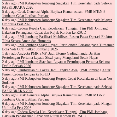
5 day ago
PMI Kabupaten Jombang Siagakan Tim Kesehatan pada Seleksi
PASKIBRAKA 2026
5 day ago
Cetak Generasi Alpha Berjiwa Kemanusiaan, PMR MTsN 8
Jombang Gelar Latihan Perdana
6 day ago
PMI Kabupaten Jombang Siagakan Tim Kesehatan pada Miagan
Umbrella Fest 2026
6 day ago
Cedera Kepala Usai Kecelakaan Tunggal, Tim PMI Jombang
Lakukan Penanganan Cepat dan Rujuk Korban ke RSUD
1 day ago
PMI Jombang Fasilitasi Mobilisasi Pasien Pasca Operasi Fraktur
Tibia Secara Aman dan Humanis
1 day ago
PMI Jombang Siaga Layani Pertolongan Pertama pada Turnamen
Bola Voli OPD Setkab Jombang 2026
1 day ago
Anggota PMR SMP Budi Utomo Gadingmangu Berikan
Pertolongan Pertama kepada Siswi yang Mengalami Sesak Napas
2 day ago
PMI Jombang Siagakan Layanan Pertolongan Pertama Selama
Defile Porkab 2026
5 day ago
Pembidaian di Lokasi Jadi Langkah Awal, PMI Jombang Antar
Pasien Cedera Lengan ke RSUD
5 day ago
PMI Kabupaten Jombang Respon Cepat Kecelakaan di Jalan Yos
Sudarso
5 day ago
PMI Kabupaten Jombang Siagakan Tim Kesehatan pada Seleksi
PASKIBRAKA 2026
5 day ago
Cetak Generasi Alpha Berjiwa Kemanusiaan, PMR MTsN 8
Jombang Gelar Latihan Perdana
6 day ago
PMI Kabupaten Jombang Siagakan Tim Kesehatan pada Miagan
Umbrella Fest 2026
6 day ago
Cedera Kepala Usai Kecelakaan Tunggal, Tim PMI Jombang
Lakukan Penanganan Cepat dan Rujuk Korban ke RSUD