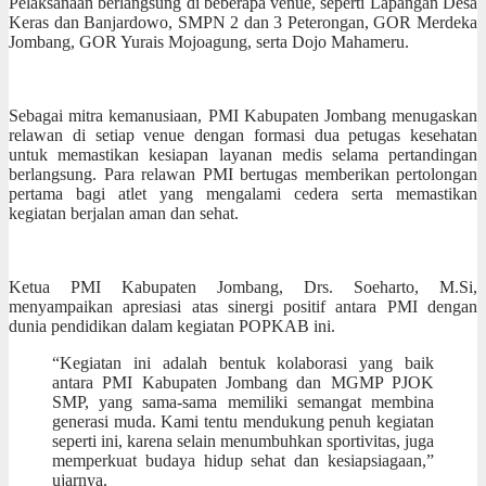
Pelaksanaan berlangsung di beberapa venue, seperti Lapangan Desa
Keras dan Banjardowo, SMPN 2 dan 3 Peterongan, GOR Merdeka
Jombang, GOR Yurais Mojoagung, serta Dojo Mahameru.
Sebagai mitra kemanusiaan, PMI Kabupaten Jombang menugaskan
relawan di setiap venue dengan formasi dua petugas kesehatan
untuk memastikan kesiapan layanan medis selama pertandingan
berlangsung. Para relawan PMI bertugas memberikan pertolongan
pertama bagi atlet yang mengalami cedera serta memastikan
kegiatan berjalan aman dan sehat.
Ketua PMI Kabupaten Jombang, Drs. Soeharto, M.Si,
menyampaikan apresiasi atas sinergi positif antara PMI dengan
dunia pendidikan dalam kegiatan POPKAB ini.
“Kegiatan ini adalah bentuk kolaborasi yang baik
antara PMI Kabupaten Jombang dan MGMP PJOK
SMP, yang sama-sama memiliki semangat membina
generasi muda. Kami tentu mendukung penuh kegiatan
seperti ini, karena selain menumbuhkan sportivitas, juga
memperkuat budaya hidup sehat dan kesiapsiagaan,”
ujarnya.