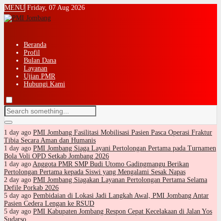
MENU
Friday, 07 Aug 2026
Beranda
Profil
Bulan Dana
Layanan
Ujian PMR
Hubungi Kami
1 day ago
PMI Jombang Fasilitasi Mobilisasi Pasien Pasca Operasi Fraktur
Tibia Secara Aman dan Humanis
1 day ago
PMI Jombang Siaga Layani Pertolongan Pertama pada Turnamen
Bola Voli OPD Setkab Jombang 2026
1 day ago
Anggota PMR SMP Budi Utomo Gadingmangu Berikan
Pertolongan Pertama kepada Siswi yang Mengalami Sesak Napas
2 day ago
PMI Jombang Siagakan Layanan Pertolongan Pertama Selama
Defile Porkab 2026
5 day ago
Pembidaian di Lokasi Jadi Langkah Awal, PMI Jombang Antar
Pasien Cedera Lengan ke RSUD
5 day ago
PMI Kabupaten Jombang Respon Cepat Kecelakaan di Jalan Yos
Sudarso