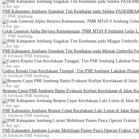
4 day ago
PMI Kabupaten Jombang Siagakan Tim Kesehatan pada Seleksi PASKIBRA
23
PMI Jombang
4 day ago
Cetak Generasi Alpha Berjiwa Kemanusiaan, PMR MTsN 8 Jombang Gelar La
57
PMI Jombang
5 day ago
PMI Kabupaten Jombang Siagakan Tim Kesehatan pada Miagan Umbrella Fe
26
Infokom PMI Jombang
5 day ago
Cedera Kepala Usai Kecelakaan Tunggal, Tim PMI Jombang Lakukan Penan
20
Infokom PMI Jombang
5 day ago
Respons Cepat PMI Jombang Bantu Evakuasi Korban Kecelakaan di Jalan K
16
Infokom PMI Jombang
5 day ago
PMI Kabupaten Jombang Respon Cepat Kecelakaan Lalu Lintas di Jalan Kus
21
Infokom PMI Jombang
6 day ago
PMI Kabupaten Jombang Layani Mobilisasi Pasien Pasca Operasi Fraktur Ti
26
Infokom PMI Jombang