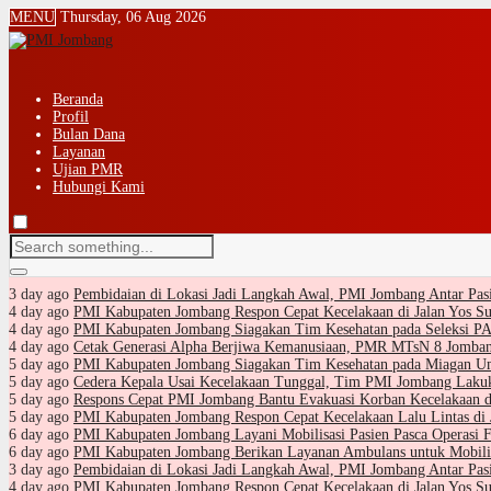
MENU
Thursday, 06 Aug 2026
Beranda
Profil
Bulan Dana
Layanan
Ujian PMR
Hubungi Kami
3 day ago
Pembidaian di Lokasi Jadi Langkah Awal, PMI Jombang Antar Pa
4 day ago
PMI Kabupaten Jombang Respon Cepat Kecelakaan di Jalan Yos Su
4 day ago
PMI Kabupaten Jombang Siagakan Tim Kesehatan pada Seleksi
4 day ago
Cetak Generasi Alpha Berjiwa Kemanusiaan, PMR MTsN 8 Jomban
5 day ago
PMI Kabupaten Jombang Siagakan Tim Kesehatan pada Miagan Um
5 day ago
Cedera Kepala Usai Kecelakaan Tunggal, Tim PMI Jombang Laku
5 day ago
Respons Cepat PMI Jombang Bantu Evakuasi Korban Kecelakaan d
5 day ago
PMI Kabupaten Jombang Respon Cepat Kecelakaan Lalu Lintas di
6 day ago
PMI Kabupaten Jombang Layani Mobilisasi Pasien Pasca Operasi F
6 day ago
PMI Kabupaten Jombang Berikan Layanan Ambulans untuk Mobili
3 day ago
Pembidaian di Lokasi Jadi Langkah Awal, PMI Jombang Antar Pa
4 day ago
PMI Kabupaten Jombang Respon Cepat Kecelakaan di Jalan Yos Su