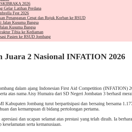
 PASKIBRAKA 2026
g Gelar Latihan Perdana
brella Fest 2026
kan Penanganan Cepat dan Rujuk Korban ke RSUD
i Jalan Kusuma Bangsa
 Jalan Kusuma Bangsa
raktur Tibia ke Kediaman
sasi Pasien ke RSUD Jombang
Juara 2 Nasional INFATION 2026
bang dalam ajang Indonesian First Aid Competition (INFATION) 2026
erta atas nama
Aisy Humaira
dari
SD Negeri Jombatan 3
berhasil mera
upaten Jombang turut berpartisipasi dan bersaing bersama 1.177 pes
huan dan kemampuan di bidang pertolongan pertama.
resiasi dan ucapan selamat atas prestasi yang telah diraih. Ia berha
ap keselamatan serta kemanusiaan.