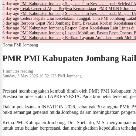
4 day ago
PMI Kabupaten Jombang Siagakan Tim Kesehatan pada Seleksi
4 day ago
Cetak Generasi Alpha Berjiwa Kemanusiaan, PMR MTsN 8 Jomban
5 day ago
PMI Kabupaten Jombang Siagakan Tim Kesehatan pada Miagan Um
5 day ago
Cedera Kepala Usai Kecelakaan Tunggal, Tim PMI Jombang Laku
5 day ago
Respons Cepat PMI Jombang Bantu Evakuasi Korban Kecelakaan d
5 day ago
PMI Kabupaten Jombang Respon Cepat Kecelakaan Lalu Lintas di
6 day ago
PMI Kabupaten Jombang Layani Mobilisasi Pasien Pasca Operasi F
6 day ago
PMI Kabupaten Jombang Berikan Layanan Ambulans untuk Mobili
Home
PMI Jombang
PMR PMI Kabupaten Jombang Raih 
1 minutes reading
Sunday, 3 May 2026 16:52
123
PMI Jombang
Prestasi membanggakan kembali diraih oleh PMR PMI Kabupaten Jom
Prestasi Indonesia
atau TAPRESNESIA. Pada kompetisi tersebut, pes
Dalam pelaksanaan INFATION 2026, sebanyak 30 anggota PMR PMI Kab
bukti semangat generasi muda Jombang dalam meningkatkan pengeta
Ketua
PMI Kabupaten Jombang
,
Drs. Soeharto, M.Si
menyampaikan ap
untuk terus belajar, berprestasi, dan meningkatkan kepedulian terhad