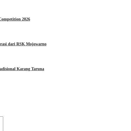
ompetition 2026
rasi dari RSK Mojowarno
disional Karang Taruna