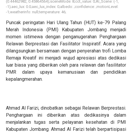
(0.44462982, 0.45864564);sceneMode: 8;cct_value: 0;AI_Scene: (-1,
-1);aec_lux: 0.0;aec_lux_index: 0;albedo: ;confidence: ;motionLevel:
-1;weatherinfo: null;temperature: 46;
Puncak peringatan Hari Ulang Tahun (HUT) ke-79 Palang
Merah Indonesia (PMI) Kabupaten Jombang menjadi
momen istimewa dengan penganugerahan Penghargaan
Relawan Berprestasi dan Fasilitator Inspiratif. Acara yang
dilangsungkan bersamaan dengan penyerahan trofi Lomba
Remaja Kreatif ini menjadi wujud apresiasi atas dedikasi
luar biasa yang diberikan oleh para relawan dan fasilitator
PMR dalam upaya kemanusiaan dan pendidikan
kepalangmerahan.
Ahmad Al Farizi, dinobatkan sebagai Relawan Berprestasi.
Penghargaan ini diberikan atas dedikasinya dalam
menjalankan tugas serta pelayanan kesehatan di PMI
Kabupaten Jombang. Ahmad Al Farizi telah berpartisipasi