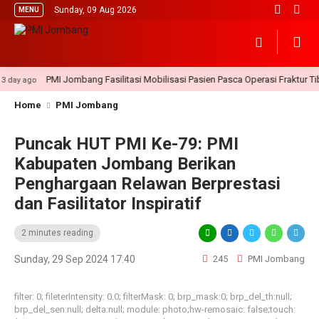
Sunday, 09 Aug 2026
MENU
PMI Jombang Fasilitasi Mobilisasi Pasien Pasca Operasi Fraktur Tibia
 ago
Home
PMI Jombang
Puncak HUT PMI Ke-79: PMI
Kabupaten Jombang Berikan
Penghargaan Relawan Berprestasi
dan Fasilitator Inspiratif
2 minutes reading
Sunday, 29 Sep 2024 17:40
245
PMI Jombang
filter: 0; fileterIntensity: 0.0; filterMask: 0; brp_mask:0; brp_del_th:null;
brp_del_sen:null; delta:null; module: photo;hw-remosaic: false;touch: