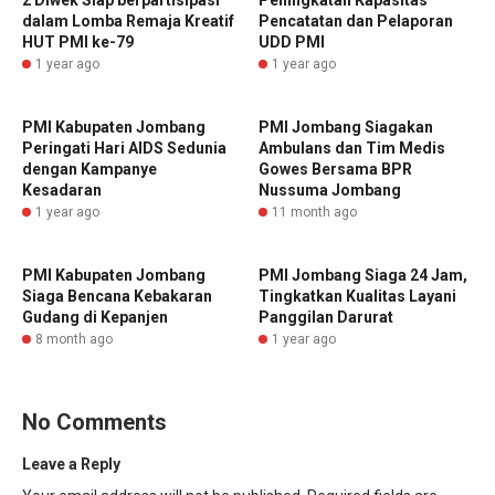
2 Diwek Siap berpartisipasi
Peningkatan Kapasitas
dalam Lomba Remaja Kreatif
Pencatatan dan Pelaporan
HUT PMI ke-79
UDD PMI
1 year ago
1 year ago
PMI Kabupaten Jombang
PMI Jombang Siagakan
Peringati Hari AIDS Sedunia
Ambulans dan Tim Medis
dengan Kampanye
Gowes Bersama BPR
Kesadaran
Nussuma Jombang
1 year ago
11 month ago
PMI Kabupaten Jombang
PMI Jombang Siaga 24 Jam,
Siaga Bencana Kebakaran
Tingkatkan Kualitas Layani
Gudang di Kepanjen
Panggilan Darurat
8 month ago
1 year ago
No Comments
Leave a Reply