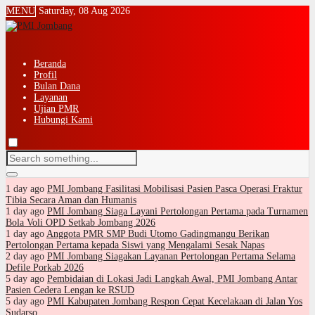
MENU
Saturday, 08 Aug 2026
Beranda
Profil
Bulan Dana
Layanan
Ujian PMR
Hubungi Kami
1 day ago
PMI Jombang Fasilitasi Mobilisasi Pasien Pasca Operasi Fraktur
Tibia Secara Aman dan Humanis
1 day ago
PMI Jombang Siaga Layani Pertolongan Pertama pada Turnamen
Bola Voli OPD Setkab Jombang 2026
1 day ago
Anggota PMR SMP Budi Utomo Gadingmangu Berikan
Pertolongan Pertama kepada Siswi yang Mengalami Sesak Napas
2 day ago
PMI Jombang Siagakan Layanan Pertolongan Pertama Selama
Defile Porkab 2026
5 day ago
Pembidaian di Lokasi Jadi Langkah Awal, PMI Jombang Antar
Pasien Cedera Lengan ke RSUD
5 day ago
PMI Kabupaten Jombang Respon Cepat Kecelakaan di Jalan Yos
Sudarso