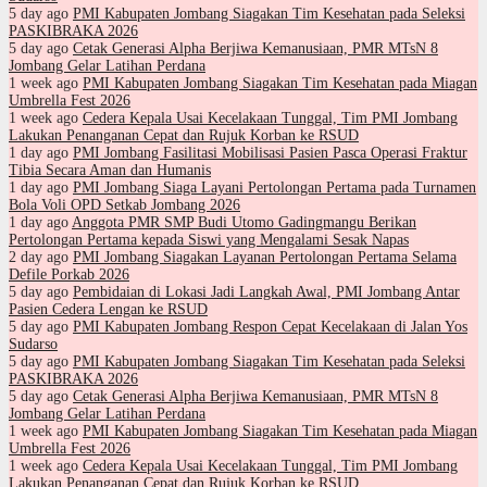
5 day ago
PMI Kabupaten Jombang Siagakan Tim Kesehatan pada Seleksi
PASKIBRAKA 2026
5 day ago
Cetak Generasi Alpha Berjiwa Kemanusiaan, PMR MTsN 8
Jombang Gelar Latihan Perdana
1 week ago
PMI Kabupaten Jombang Siagakan Tim Kesehatan pada Miagan
Umbrella Fest 2026
1 week ago
Cedera Kepala Usai Kecelakaan Tunggal, Tim PMI Jombang
Lakukan Penanganan Cepat dan Rujuk Korban ke RSUD
1 day ago
PMI Jombang Fasilitasi Mobilisasi Pasien Pasca Operasi Fraktur
Tibia Secara Aman dan Humanis
1 day ago
PMI Jombang Siaga Layani Pertolongan Pertama pada Turnamen
Bola Voli OPD Setkab Jombang 2026
1 day ago
Anggota PMR SMP Budi Utomo Gadingmangu Berikan
Pertolongan Pertama kepada Siswi yang Mengalami Sesak Napas
2 day ago
PMI Jombang Siagakan Layanan Pertolongan Pertama Selama
Defile Porkab 2026
5 day ago
Pembidaian di Lokasi Jadi Langkah Awal, PMI Jombang Antar
Pasien Cedera Lengan ke RSUD
5 day ago
PMI Kabupaten Jombang Respon Cepat Kecelakaan di Jalan Yos
Sudarso
5 day ago
PMI Kabupaten Jombang Siagakan Tim Kesehatan pada Seleksi
PASKIBRAKA 2026
5 day ago
Cetak Generasi Alpha Berjiwa Kemanusiaan, PMR MTsN 8
Jombang Gelar Latihan Perdana
1 week ago
PMI Kabupaten Jombang Siagakan Tim Kesehatan pada Miagan
Umbrella Fest 2026
1 week ago
Cedera Kepala Usai Kecelakaan Tunggal, Tim PMI Jombang
Lakukan Penanganan Cepat dan Rujuk Korban ke RSUD